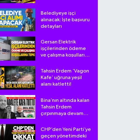
bulundu
Belediyeye işçi
alınacak: İşte başvuru
detayları
Gersan Elektrik
işçilerinden ödeme
ve çalışma koşullarına
tepki
Tahsin Erdem ‘Vagon
Kafe’ uğruna yeşil
alanı katletti!
Bina’nın altında kalan
Tahsin Erdem
çırpınmaya devam
ediyor
CHP’den Yeni Parti’ye
geçen yönetimdeki