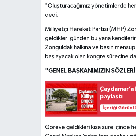
"Oluşturacağımız yönetimlerde her
dedi.
Milliyetçi Hareket Partisi (MHP) Z
geldikleri günden bu yana kendiler
Zonguldak halkına ve basın mensup
başlayacak olan kongre sürecine dai
"GENEL BAŞKANIMIZIN SÖZLER
Çaydamar’a K
paylaştı
İçeriği Görünt
Göreve geldikleri kısa süre için