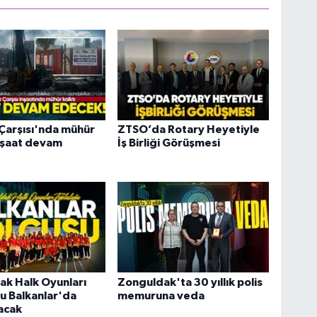
Çarşısı'nda mühür
ZTSO’da Rotary Heyetiyle
İnşaat devam
İş Birliği Görüşmesi
ak Halk Oyunları
Zonguldak'ta 30 yıllık polis
u Balkanlar'da
memuruna veda
acak