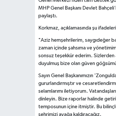
Genel Merkezi’nden tam destek görd
MHP Genel Başkanı Devlet Bahçeli’n
paylaştı.
Korkmaz, açıklamasında şu ifadeleri 
"Aziz hemşehrilerim, saygıdeğer ba
zaman içinde şahsıma ve yönetimim
sonsuz teşekkür ederim. Sizlerden
duyulmuş bize olan güven göğsümüz
Sayın Genel Başkanımızın 'Zongulda
gururlandırmıştır ve cesaretlendirm
selamlarımı iletiyorum. Vatandaşlarım
dinleyin. Bize raporlar halinde getiri
temposunun içine itmiştir. Bu bilinç
şehrimizi ayağa kaldıracağız.