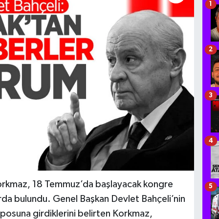
1
2
3
4
orkmaz, 18 Temmuz’da başlayacak kongre
5
rda bulundu. Genel Başkan Devlet Bahçeli’nin
mposuna girdiklerini belirten Korkmaz,