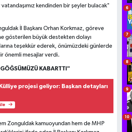
 vatandaşımız kendinden bir şeyler bulacak"
6
onguldak İl Başkanı Orhan Korkmaz, göreve
7
ine gösterilen büyük destekten dolayı
larına teşekkür ederek, önümüzdeki günlerde
r önemli mesajlar verdi.
8
İ GÖĞSÜMÜZÜ KABARTTI"
ülliye projesi geliyor: Başkan detayları
9
üle
10
de hem Zonguldak kamuoyundan hem de MHP