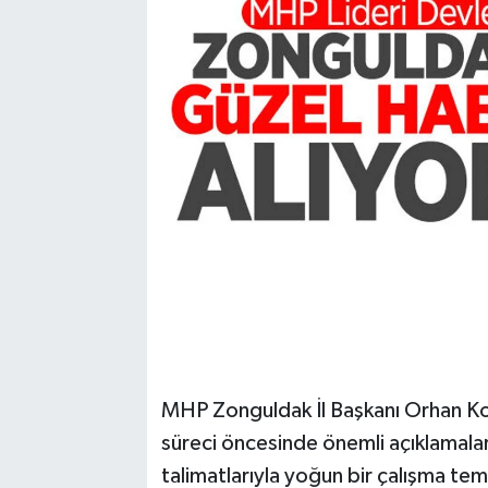
Karabük
Spor
Ulusal
MHP Zonguldak İl Başkanı Orhan K
süreci öncesinde önemli açıklamala
talimatlarıyla yoğun bir çalışma te