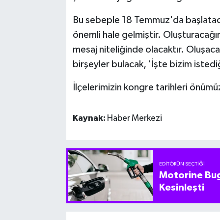
Bu sebeple 18 Temmuz'da başlatac
önemli hale gelmiştir. Oluşturaca
mesaj niteliğinde olacaktır. Oluşa
birşeyler bulacak, 'İşte bizim isted
İlçelerimizin kongre tarihleri önüm
Kaynak:
Haber Merkezi
EDITÖRÜN SEÇTIĞI
Motorine Bug
Kesinleşti