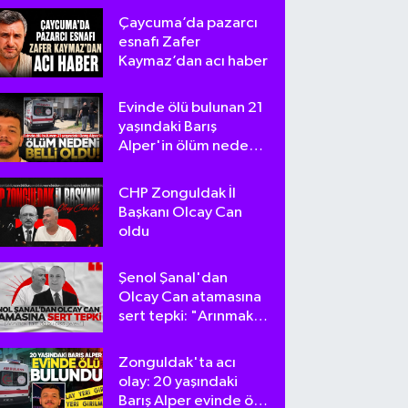
Çaycuma’da pazarcı
esnafı Zafer
Kaymaz’dan acı haber
Evinde ölü bulunan 21
yaşındaki Barış
Alper'in ölüm nedeni
belli oldu
CHP Zonguldak İl
Başkanı Olcay Can
oldu
Şenol Şanal'dan
Olcay Can atamasına
sert tepki: "Arınmak
tam da bu olsa
gerek!"
Zonguldak'ta acı
olay: 20 yaşındaki
Barış Alper evinde ölü