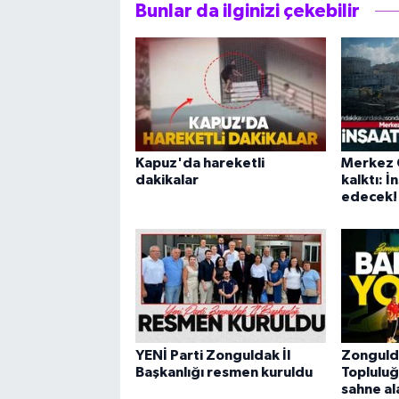
Bunlar da ilginizi çekebilir
Kapuz'da hareketli
Merkez 
dakikalar
kalktı: 
edecek!
YENİ Parti Zonguldak İl
Zonguld
Başkanlığı resmen kuruldu
Topluluğ
sahne al