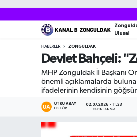
Zonguldak
Zonguldak Nöbetçi Eczaneler
Zonguld
Ulusal
Kozlu
Zonguldak Hava Durumu
HABERLER
ZONGULDAK
Ereğli
Zonguldak Trafik Yoğunluk Haritası
Devlet Bahçeli: "
Çaycuma
Puan Durumu ve Fikstür
MHP Zonguldak İl Başkanı O
önemli açıklamalarda buluna
Alaplı
Tüm Manşetler
ifadelerinin kendisinin göğsün
Devrek
Son Dakika Haberleri
UTKU ABAY
02.07.2026 - 11:33
EDITÖR
YAYINLANMA
Gökçebey
Haber Arşivi
Bartın