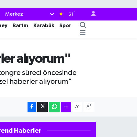
°
Merkez
21
bey
Bartın
Karabük
Spor
ler alıyorum"
ongre süreci öncesinde
el haberler alıyorum"
-
+
A
A
rend Haberler