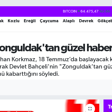
DOLAR
47,5971
%0.05
EURO
55,1336
%0.18
ak
Kozlu
Ereğli
Çaycuma
Alaplı
Devrek
Gökçe
STERLİN
64,2534
%0.22
GRAM ALTIN
6527.85
%0.54
Zonguldak'tan güzel haber
BİST100
13.703
%0
BITCOIN
64.475,47
%0.66
rhan Korkmaz, 18 Temmuz’da başlayacak k
rak Devlet Bahçeli'nin "Zonguldak'tan güz
ü kabarttığını söyledi.
T