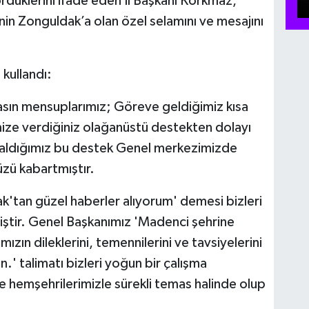
üklerini ifade eden İl Başkanı Korkmaz,
in Zonguldak’a olan özel selamını ve mesajını
kullandı:
sın mensuplarımız; Göreve geldiğimiz kısa
ize verdiğiniz olağanüstü destekten dolayı
 aldığımız bu destek Genel merkezimizde
ü kabartmıştır.
k'tan güzel haberler alıyorum' demesi bizleri
iştir. Genel Başkanımız 'Madenci şehrine
ızın dileklerini, temennilerini ve tavsiyelerini
n.' talimatı bizleri yoğun bir çalışma
le hemşehrilerimizle sürekli temas halinde olup