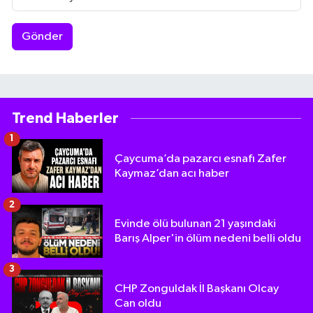
Gönder
Trend Haberler
1
Çaycuma’da pazarcı esnafı Zafer
Kaymaz’dan acı haber
2
Evinde ölü bulunan 21 yaşındaki
Barış Alper'in ölüm nedeni belli oldu
3
CHP Zonguldak İl Başkanı Olcay
Can oldu