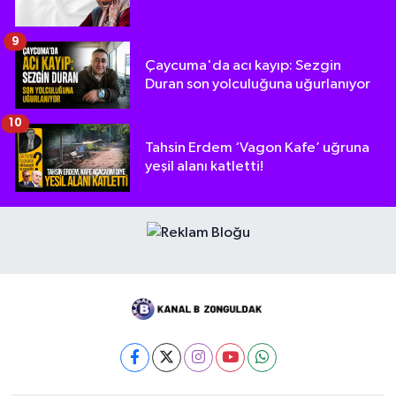
9
Çaycuma'da acı kayıp: Sezgin
Duran son yolculuğuna uğurlanıyor
10
Tahsin Erdem ‘Vagon Kafe’ uğruna
yeşil alanı katletti!