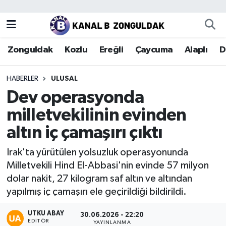
Zonguldak
Zonguldak Nöbetçi Eczaneler
Zonguldak
Kozlu
Ereğli
Çaycuma
Alaplı
D
Kozlu
Zonguldak Hava Durumu
HABERLER
ULUSAL
Ereğli
Zonguldak Trafik Yoğunluk Haritası
Dev operasyonda
milletvekilinin evinden
Çaycuma
Puan Durumu ve Fikstür
altın iç çamaşırı çıktı
Alaplı
Tüm Manşetler
Irak'ta yürütülen yolsuzluk operasyonunda
Milletvekili Hind El-Abbasi'nin evinde 57 milyon
Devrek
Son Dakika Haberleri
dolar nakit, 27 kilogram saf altın ve altından
yapılmış iç çamaşırı ele geçirildiği bildirildi.
Gökçebey
Haber Arşivi
UTKU ABAY
30.06.2026 - 22:20
Bartın
EDITÖR
YAYINLANMA