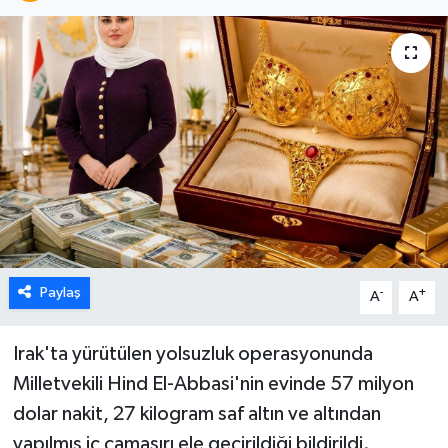
Karabük
Spor
Ulusal
Paylaş
-
+
A
A
Irak'ta yürütülen yolsuzluk operasyonunda
Milletvekili Hind El-Abbasi'nin evinde 57 milyon
dolar nakit, 27 kilogram saf altın ve altından
yapılmış iç çamaşırı ele geçirildiği bildirildi.