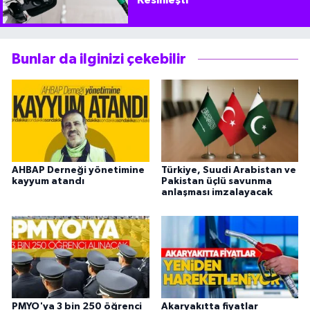
Kesinleşti
Bunlar da ilginizi çekebilir
AHBAP Derneği yönetimine
Türkiye, Suudi Arabistan ve
kayyum atandı
Pakistan üçlü savunma
anlaşması imzalayacak
PMYO'ya 3 bin 250 öğrenci
Akaryakıtta fiyatlar