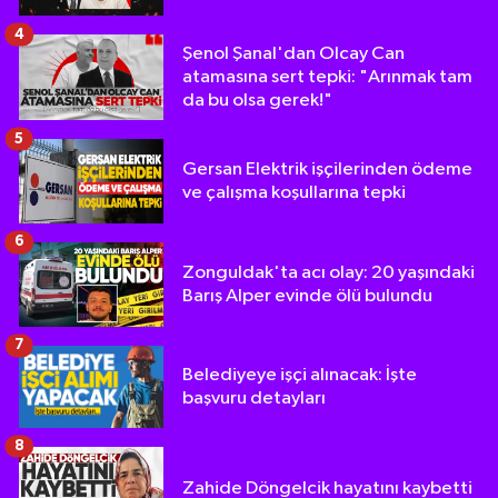
4
Şenol Şanal'dan Olcay Can
atamasına sert tepki: "Arınmak tam
da bu olsa gerek!"
5
Gersan Elektrik işçilerinden ödeme
ve çalışma koşullarına tepki
6
Zonguldak'ta acı olay: 20 yaşındaki
Barış Alper evinde ölü bulundu
7
Belediyeye işçi alınacak: İşte
başvuru detayları
8
Zahide Döngelcik hayatını kaybetti