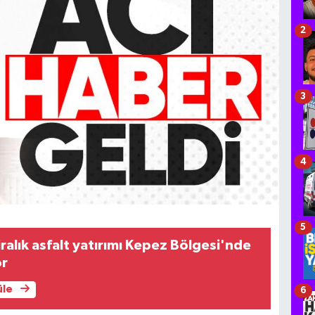
2
3
4
5
iralık asfalt yatırımı Kepez Bölgesi'nde
or
üle
6