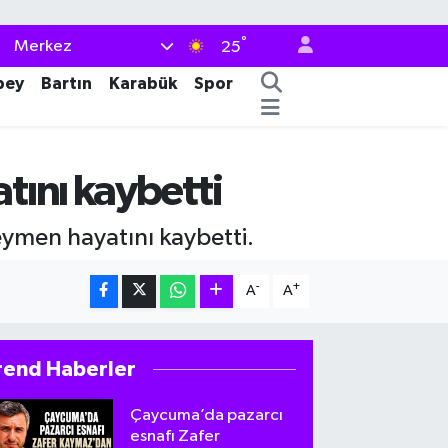
°
Merkez
25
bey
Bartın
Karabük
Spor
tını kaybetti
eymen hayatını kaybetti.
-
+
A
A
rend Haberler
Çaycuma’da pazarcı
esnafı Zafer