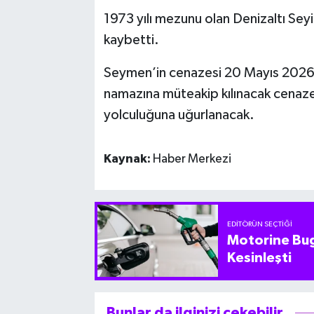
1973 yılı mezunu olan Denizaltı Se
kaybetti.
Seymen’in cenazesi 20 Mayıs 2026
namazına müteakip kılınacak cenaze
yolculuğuna uğurlanacak.
Kaynak:
Haber Merkezi
EDITÖRÜN SEÇTIĞI
Motorine Bug
Kesinleşti
Bunlar da ilginizi çekebilir