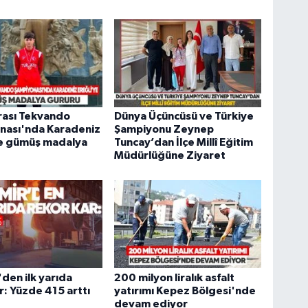
rası Tekvando
Dünya Üçüncüsü ve Türkiye
nası'nda Karadeniz
Şampiyonu Zeynep
ye gümüş madalya
Tuncay’dan İlçe Millî Eğitim
Müdürlüğüne Ziyaret
den ilk yarıda
200 milyon liralık asfalt
r: Yüzde 415 arttı
yatırımı Kepez Bölgesi'nde
devam ediyor