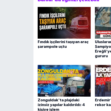
Fındık işçilerini taşıyan araç
Uluslara
şarampole uçtu
Şampiyo
Ereğli'
gururu
Zonguldak'ta plajdaki
Erdemir'
izinsiz yapılar kaldırıldı: 4
rekor ka
kişiye işlem