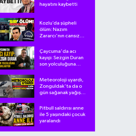
hayatını kaybetti
Kozlu’da şüpheli
ölüm: Nazım
Zararcı'nın cansız
bedeni bulundu
Çaycuma'da acı
kayıp: Sezgin Duran
son yolculuğuna
uğurlanıyor
Meteoroloji uyardı,
Zonguldak'ta da o
gün sağanak yağış
geliyor
Pitbull saldırısı anne
ile 5 yaşındaki çocuk
yaralandı