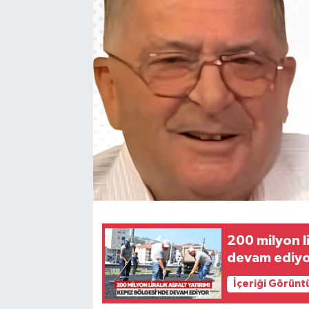
Karabük
Spor
Ulusal
200 milyon l
devam ediy
İçeriği Görünt