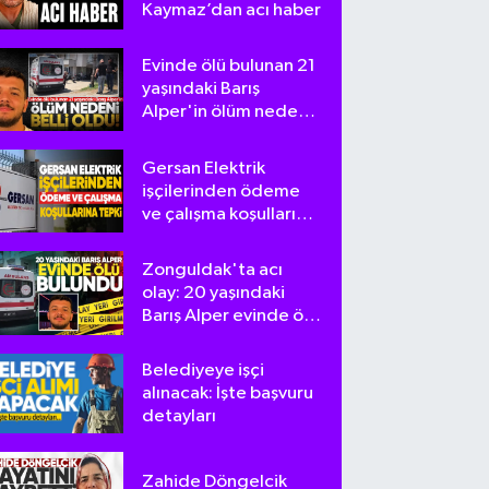
Kaymaz’dan acı haber
Evinde ölü bulunan 21
yaşındaki Barış
Alper'in ölüm nedeni
belli oldu
Gersan Elektrik
işçilerinden ödeme
ve çalışma koşullarına
tepki
Zonguldak'ta acı
olay: 20 yaşındaki
Barış Alper evinde ölü
bulundu
Belediyeye işçi
alınacak: İşte başvuru
detayları
Zahide Döngelcik