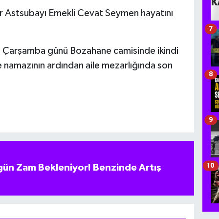
yir Astsubayı Emekli Cevat Seymen hayatını
7
 Çarşamba günü Bozahane camisinde ikindi
 namazının ardından aile mezarlığında son
8
9
10
ün Zam Bekleniyor! Benzinde Artış