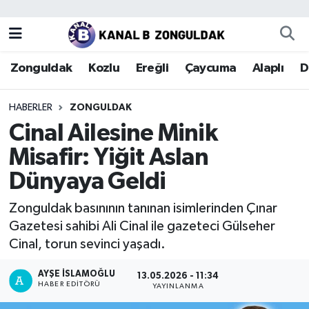
Zonguldak
Zonguldak Nöbetçi Eczaneler
Zonguldak
Kozlu
Ereğli
Çaycuma
Alaplı
D
Kozlu
Zonguldak Hava Durumu
HABERLER
ZONGULDAK
Ereğli
Zonguldak Trafik Yoğunluk Haritası
Cinal Ailesine Minik
Misafir: Yiğit Aslan
Çaycuma
Puan Durumu ve Fikstür
Dünyaya Geldi
Alaplı
Tüm Manşetler
Zonguldak basınının tanınan isimlerinden Çınar
Gazetesi sahibi Ali Cinal ile gazeteci Gülseher
Devrek
Son Dakika Haberleri
Cinal, torun sevinci yaşadı.
Gökçebey
Haber Arşivi
AYŞE İSLAMOĞLU
13.05.2026 - 11:34
HABER EDITÖRÜ
YAYINLANMA
Bartın