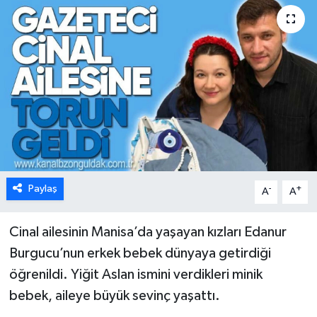
Karabük
Spor
Ulusal
Paylaş
-
+
A
A
Cinal ailesinin Manisa’da yaşayan kızları Edanur
Burgucu’nun erkek bebek dünyaya getirdiği
öğrenildi. Yiğit Aslan ismini verdikleri minik
bebek, aileye büyük sevinç yaşattı.