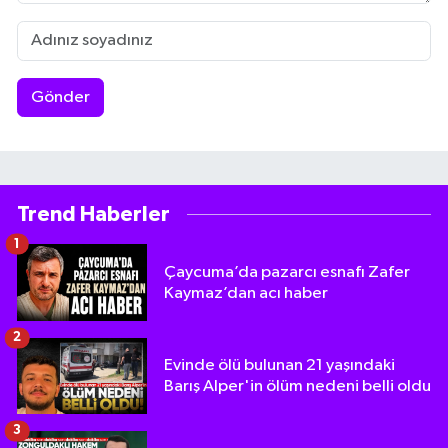
Gönder
Trend Haberler
1
Çaycuma’da pazarcı esnafı Zafer
Kaymaz’dan acı haber
2
Evinde ölü bulunan 21 yaşındaki
Barış Alper'in ölüm nedeni belli oldu
3