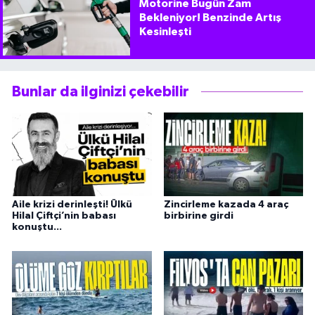
Motorine Bugün Zam
Bekleniyor! Benzinde Artış
Kesinleşti
Bunlar da ilginizi çekebilir
Aile krizi derinleşti! Ülkü
Zincirleme kazada 4 araç
Hilal Çiftçi’nin babası
birbirine girdi
konuştu...