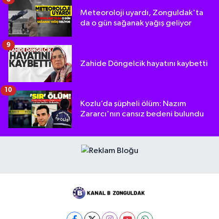
Meteoroloji uyardı, Zonguldak'ta
da o gün sağanak yağış geliyor
9
Zahide Döngelcik hayatını kaybetti
10
Kozlu’da şüpheli ölüm: Nazım
Zararcı'nın cansız bedeni bulundu