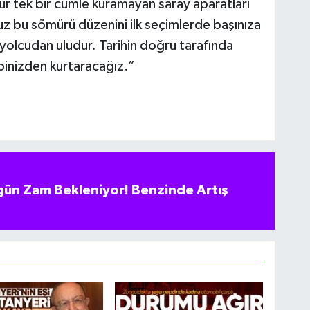
 hür tek bir cümle kuramayan saray aparatları
nuz bu sömürü düzenini ilk seçimlerde başınıza
 yolcudan uludur. Tarihin doğru tarafında
pinizden kurtaracağız.”
ün Zam Bekleniyor! Benzinde Artış