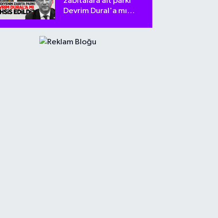
zabıtalara ait parkı
Devrim Dural'a mı
tahsis edildi?