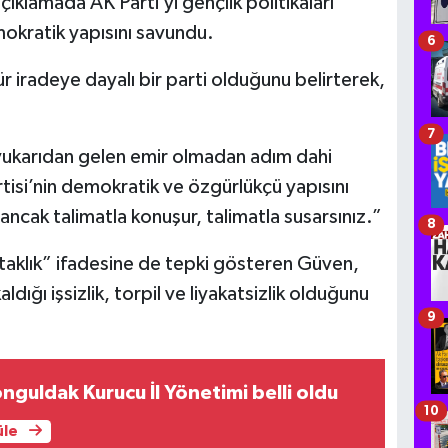
açıklamada AK Parti’yi gençlik politikaları
okratik yapısını savundu.
6
iradeye dayalı bir parti olduğunu belirterek,
7
 yukarıdan gelen emir olmadan adım dahi
isi’nin demokratik ve özgürlükçü yapısını
ncak talimatla konuşur, talimatla susarsınız.”
8
taklık” ifadesine de tepki gösteren Güven,
ldığı işsizlik, torpil ve liyakatsizlik olduğunu
9
onguldak Kurucu İl Yönetimi belli oldu
10
üle