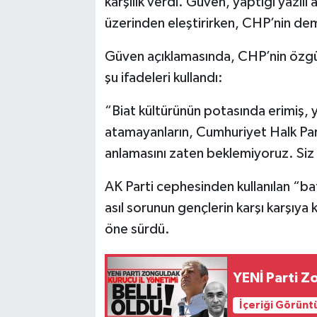
karşılık verdi. Güven, yaptığı yazılı 
üzerinden eleştirirken, CHP’nin dem
Güven açıklamasında, CHP’nin özgür 
şu ifadeleri kullandı:
“Biat kültürünün potasında erimiş,
atamayanların, Cumhuriyet Halk Part
anlamasını zaten beklemiyoruz. Siz a
AK Parti cephesinden kullanılan “ba
asıl sorunun gençlerin karşı karşıya ka
öne sürdü.
YENİ Parti Z
İçeriği Görünt