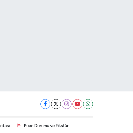
itası
Puan Durumu ve Fikstür