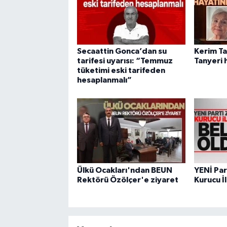
Secaattin Gonca’dan su
Kerim Ta
tarifesi uyarısı: “Temmuz
Tanyeri 
tüketimi eski tarifeden
hesaplanmalı”
Ülkü Ocakları'ndan BEUN
YENİ Par
Rektörü Özölçer'e ziyaret
Kurucu İl