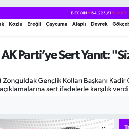
BITCOIN
64.225,61
%-0.63
DOLAR
47,7143
%0.16
ak
Kozlu
Ereğli
Çaycuma
Alaplı
Devrek
Gökçe
EURO
55,0317
%-0.02
STERLİN
64,2463
%0.07
GRAM ALTIN
6510.40
%0.45
K Parti’ye Sert Yanıt: "Si
BİST100
13.799
%70
) Zonguldak Gençlik Kolları Başkanı Kadir 
çıklamalarına sert ifadelerle karşılık verdi
T