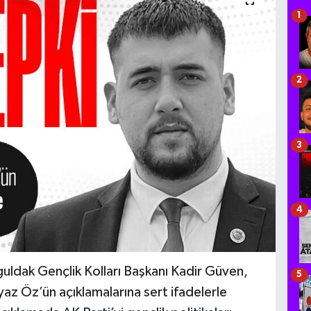
1
2
3
4
uldak Gençlik Kolları Başkanı Kadir Güven,
5
yaz Öz’ün açıklamalarına sert ifadelerle