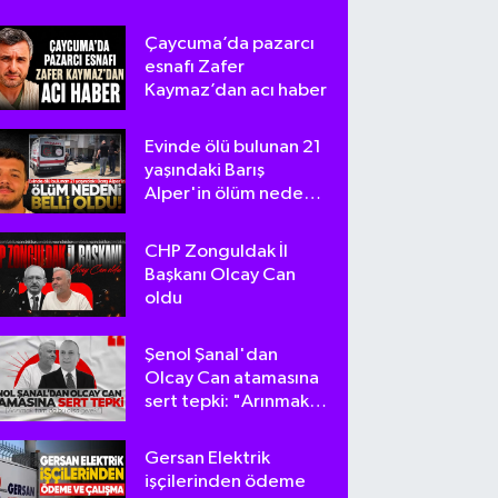
Çaycuma’da pazarcı
esnafı Zafer
Kaymaz’dan acı haber
Evinde ölü bulunan 21
yaşındaki Barış
Alper'in ölüm nedeni
belli oldu
CHP Zonguldak İl
Başkanı Olcay Can
oldu
Şenol Şanal'dan
Olcay Can atamasına
sert tepki: "Arınmak
tam da bu olsa
gerek!"
Gersan Elektrik
işçilerinden ödeme