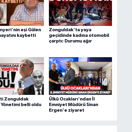
nyeri'nin eşi Gülen
Zonguldak'ta yaya
hayatını kaybetti
geçidinde kadına otomobil
çarptı: Durumu ağır
ti Zonguldak
Ülkü Ocakları'ndan İl
 Yönetimi belli oldu
Emniyet Müdürü Sinan
Ergen'e ziyaret