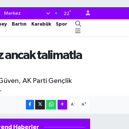
°
Merkez
22
bey
Bartın
Karabük
Spor
z ancak talimatla
Güven, AK Parti Gençlik
.
-
+
A
A
rend Haberler