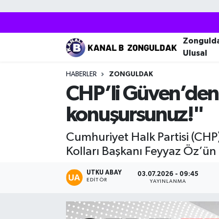
Zonguldak
Zonguldak Nöbetçi Eczaneler
Zonguld
Ulusal
Kozlu
Zonguldak Hava Durumu
HABERLER
ZONGULDAK
Ereğli
Zonguldak Trafik Yoğunluk Haritası
CHP’li Güven’den A
konuşursunuz!"
Çaycuma
Puan Durumu ve Fikstür
Cumhuriyet Halk Partisi (CHP
Alaplı
Tüm Manşetler
Kolları Başkanı Feyyaz Öz’ün a
Devrek
Son Dakika Haberleri
UTKU ABAY
03.07.2026 - 09:45
EDITÖR
YAYINLANMA
Gökçebey
Haber Arşivi
Bartın