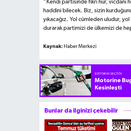
“Kendi partisinde fikri hür, vicdanı
haddini bilecek. Biz, sizin kurduğu
yıkacağız. Yol cümleden uludur, yol
durarak partimizi de ülkemizi de he
Kaynak:
Haber Merkezi
EDITÖRÜN SEÇTIĞI
Motorine Bug
Kesinleşti
Bunlar da ilginizi çekebilir