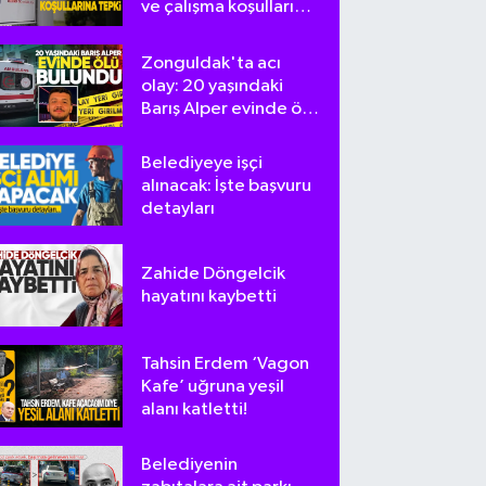
ve çalışma koşullarına
tepki
Zonguldak'ta acı
olay: 20 yaşındaki
Barış Alper evinde ölü
bulundu
Belediyeye işçi
alınacak: İşte başvuru
detayları
Zahide Döngelcik
hayatını kaybetti
Tahsin Erdem ‘Vagon
Kafe’ uğruna yeşil
alanı katletti!
Belediyenin