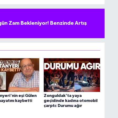
ün Zam Bekleniyor! Benzinde Artış
nyeri'nin eşi Gülen
Zonguldak'ta yaya
hayatını kaybetti
geçidinde kadına otomobil
çarptı: Durumu ağır