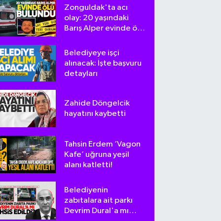
Zonguldak'ta acı
olay: 20 yaşındaki
Barış Alper evinde ölü
bulundu
Belediyeye işçi
alınacak: İşte başvuru
detayları
Zahide Döngelcik
hayatını kaybetti
Tahsin Erdem ‘Vagon
Kafe’ uğruna yeşil
alanı katletti!
Belediyenin
zabıtalara ait parkı
Devrim Dural'a mı