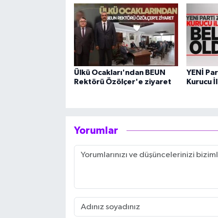
Ülkü Ocakları'ndan BEUN
YENİ Par
Rektörü Özölçer'e ziyaret
Kurucu İl
Yorumlar