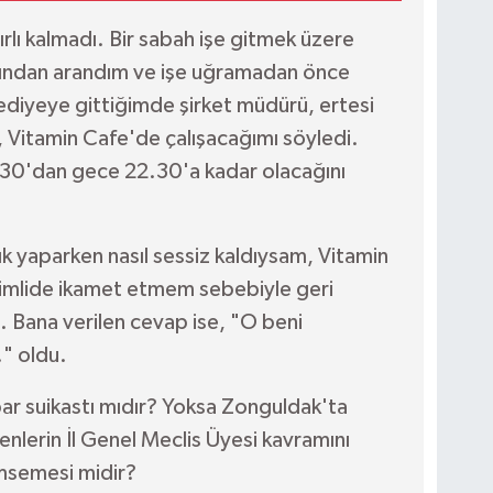
ırlı kalmadı. Bir sabah işe gitmek üzere
afından arandım ve işe uğramadan önce
diyeye gittiğimde şirket müdürü, ertesi
, Vitamin Cafe'de çalışacağımı söyledi.
0.30'dan gece 22.30'a kadar olacağını
ık yaparken nasıl sessiz kaldıysam, Vitamin
limlide ikamet etmem sebebiyle geri
. Bana verilen cevap ise, "O beni
." oldu.
bar suikastı mıdır? Yoksa Zonguldak'ta
enlerin İl Genel Meclis Üyesi kavramını
msemesi midir?