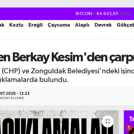
DOLAR
47,6704
%0
EURO
55,0406
%-0.08
ak
Kozlu
Ereğli
Çaycuma
Alaplı
Devrek
Gökçe
STERLİN
64,2143
%0
GRAM ALTIN
6500.87
%0.12
en Berkay Kesim'den çarpı
BİST100
13.799
%70
BITCOIN
64.643,95
%0.16
(CHP) ve Zonguldak Belediyesi'ndeki işinde
çıklamalarda bulundu.
.07.2026 - 12:23
GÜNCELLEME
T
1