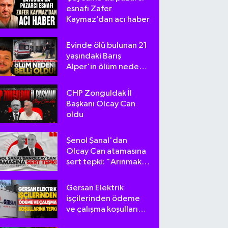
esnafı Zafer
Kaymaz’dan acı haber
Evinde ölü bulunan 21
yaşındaki Barış
Alper'in ölüm nedeni
belli oldu
CHP Zonguldak İl
Başkanı Olcay Can
oldu
Şenol Şanal'dan
Olcay Can atamasına
sert tepki: "Arınmak
tam da bu olsa
gerek!"
Gersan Elektrik
işçilerinden ödeme
ve çalışma koşullarına
tepki