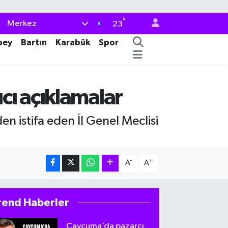
°
Merkez
23
bey
Bartın
Karabük
Spor
cı açıklamalar
n istifa eden İl Genel Meclisi
-
+
A
A
rend Haberler
Çaycuma’da pazarcı