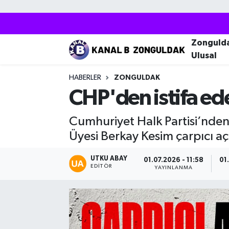
Zonguldak
Zonguldak Nöbetçi Eczaneler
Zonguld
Ulusal
Kozlu
Zonguldak Hava Durumu
HABERLER
ZONGULDAK
Ereğli
Zonguldak Trafik Yoğunluk Haritası
CHP'den istifa ed
Çaycuma
Puan Durumu ve Fikstür
Cumhuriyet Halk Partisi’nden 
Üyesi Berkay Kesim çarpıcı a
Alaplı
Tüm Manşetler
UTKU ABAY
01.07.2026 - 11:58
01
EDITÖR
Devrek
Son Dakika Haberleri
YAYINLANMA
Gökçebey
Haber Arşivi
Bartın