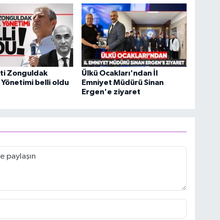
ti Zonguldak
Ülkü Ocakları'ndan İl
 Yönetimi belli oldu
Emniyet Müdürü Sinan
Ergen'e ziyaret