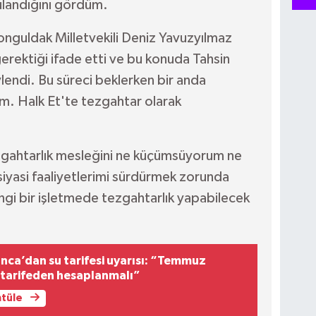
gulandığını gördüm.
nguldak Milletvekili Deniz Yavuzyılmaz
erektiği ifade etti ve bu konuda Tahsin
lendi. Bu süreci beklerken bir anda
ım. Halk Et'te tezgahtar olarak
ezgahtarlık mesleğini ne küçümsüyorum ne
yasi faaliyetlerimi sürdürmek zorunda
i bir işletmede tezgahtarlık yapabilecek
nca’dan su tarifesi uyarısı: “Temmuz
i tarifeden hesaplanmalı”
ntüle