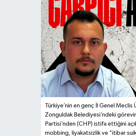
Karabük
Spor
Ulusal
Türkiye’nin en genç İl Genel Meclis
Zonguldak Belediyesi’ndeki görevi
Partisi’nden (CHP) istifa ettiğini açı
mobbing, liyakatsizlik ve "itibar sui