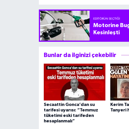
EDITÖRÜN SEÇTIĞI
Motorine Bug
Kesinleşti
Bunlar da ilginizi çekebilir
Secaattin Gonca’dan su
Kerim Ta
tarifesi uyarısı: “Temmuz
Tanyeri 
tüketimi eski tarifeden
hesaplanmalı”