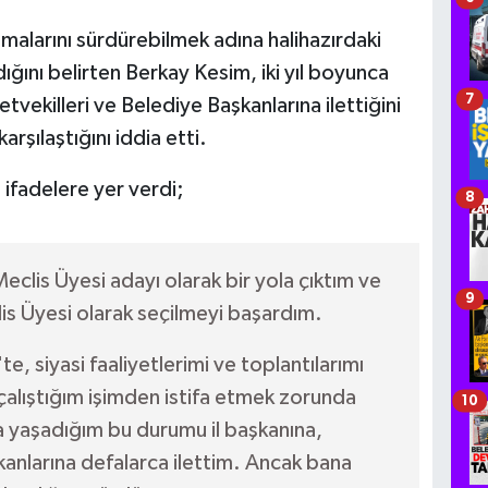
şmalarını sürdürebilmek adına halihazırdaki
ığını belirten Berkay Kesim, iki yıl boyunca
7
etvekilleri ve Belediye Başkanlarına ilettiğini
arşılaştığını iddia etti.
ifadelere yer verdi;
8
clis Üyesi adayı olarak bir yola çıktım ve
9
lis Üyesi olarak seçilmeyi başardım.
te, siyasi faaliyetlerimi ve toplantılarımı
çalıştığım işimden istifa etmek zorunda
10
nca yaşadığım bu durumu il başkanına,
kanlarına defalarca ilettim. Ancak bana