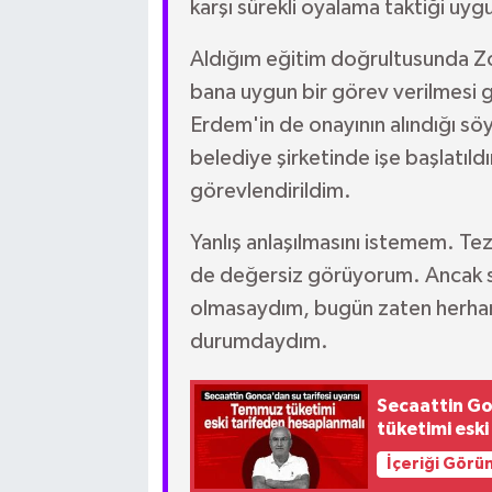
karşı sürekli oyalama taktiği uy
Aldığım eğitim doğrultusunda Zo
bana uygun bir görev verilmesi g
Erdem'in de onayının alındığı söy
belediye şirketinde işe başlatıld
görevlendirildim.
Yanlış anlaşılmasını istemem. T
de değersiz görüyorum. Ancak si
olmasaydım, bugün zaten herhang
durumdaydım.
Secaattin Go
tüketimi esk
İçeriği Görü