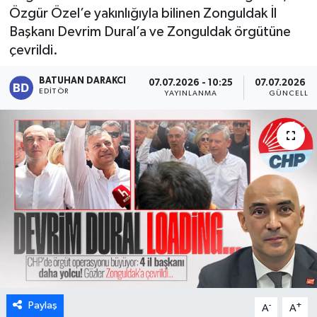
Özgür Özel’e yakınlığıyla bilinen Zonguldak İl
Karabük
Başkanı Devrim Dural’a ve Zonguldak örgütüne
çevrildi.
Spor
BATUHAN DARAKCI
07.07.2026 - 10:25
07.07.2026 - 
EDITÖR
YAYINLANMA
GÜNCELLE
Ulusal
Paylaş
-
+
A
A