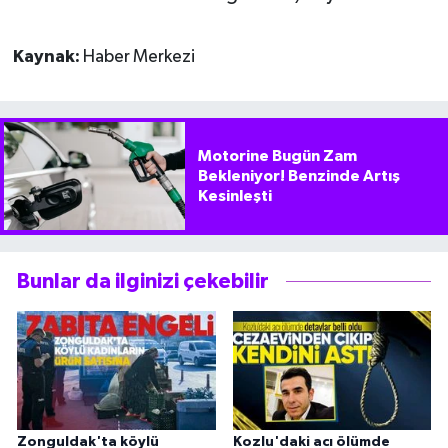
Kaynak:
Haber Merkezi
Motorine Bugün Zam
Bekleniyor! Benzinde Artış
Kesinleşti
Bunlar da ilginizi çekebilir
Zonguldak'ta köylü
Kozlu'daki acı ölümde