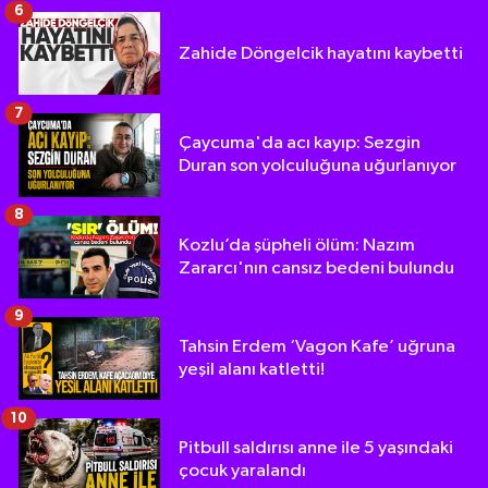
6
Zahide Döngelcik hayatını kaybetti
7
Çaycuma'da acı kayıp: Sezgin
Duran son yolculuğuna uğurlanıyor
8
Kozlu’da şüpheli ölüm: Nazım
Zararcı'nın cansız bedeni bulundu
9
Tahsin Erdem ‘Vagon Kafe’ uğruna
yeşil alanı katletti!
10
Pitbull saldırısı anne ile 5 yaşındaki
çocuk yaralandı