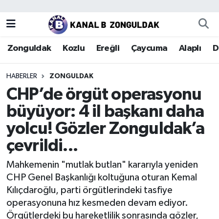
Zonguldak
Zonguldak Nöbetçi Eczaneler
Zonguldak
Kozlu
Ereğli
Çaycuma
Alaplı
D
Kozlu
Zonguldak Hava Durumu
HABERLER
ZONGULDAK
Ereğli
Zonguldak Trafik Yoğunluk Haritası
CHP’de örgüt operasyonu
büyüyor: 4 il başkanı daha
Çaycuma
Puan Durumu ve Fikstür
yolcu! Gözler Zonguldak’a
Alaplı
Tüm Manşetler
çevrildi...
Devrek
Son Dakika Haberleri
Mahkemenin "mutlak butlan" kararıyla yeniden
CHP Genel Başkanlığı koltuğuna oturan Kemal
Gökçebey
Haber Arşivi
Kılıçdaroğlu, parti örgütlerindeki tasfiye
operasyonuna hız kesmeden devam ediyor.
Bartın
Örgütlerdeki bu hareketlilik sonrasında gözler,