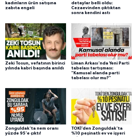
kadınların ürün satışına
detaylar belli oldu:
zabıta engeli
Cezaevinden çıktıktan
sonra kendini astı
Zeki Tosun, vefatının birinci
Liman Arkası'nda Yeni Parti
yılında kabri başında anıldı
tabelası tartışması:
"Kamusal alanda parti
tabelası olur mu?"
Zonguldak'ta nem oranı
TOKİ’den Zonguldak'ta
yüzde 95'e çıktı!
%10 peşinatlı ev ve işyeri