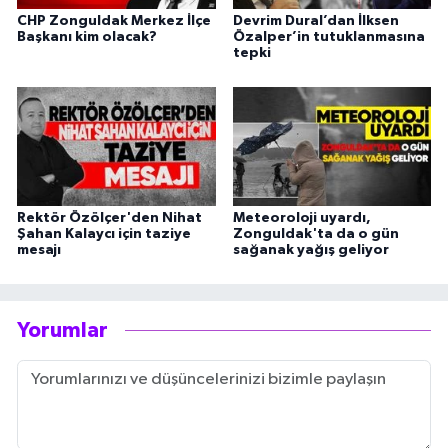
CHP Zonguldak Merkez İlçe
Devrim Dural’dan İlksen
Başkanı kim olacak?
Özalper’in tutuklanmasına
tepki
Rektör Özölçer'den Nihat
Meteoroloji uyardı,
Şahan Kalaycı için taziye
Zonguldak'ta da o gün
mesajı
sağanak yağış geliyor
Yorumlar