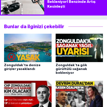
Bekleniyor! Benzinde Artış
Kesinleşti
Bunlar da ilginizi çekebilir
Zonguldak'ta denize
Zonguldak'ta gök
girişler yasaklandı
gürültülü sağanak
bekleniyor