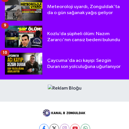
Meteoroloji uyardı, Zonguldak'ta
da o gün sağanak yağış geliyor
9
Kozlu’da şüpheli ölüm: Nazım
Zararcı'nın cansız bedeni bulundu
10
Çaycuma'da acı kayıp: Sezgin
Duran son yolculuğuna uğurlanıyor