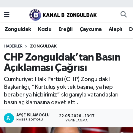
Zonguldak
Zonguldak Nöbetçi Eczaneler
Zonguldak
Kozlu
Ereğli
Çaycuma
Alaplı
D
Kozlu
Zonguldak Hava Durumu
HABERLER
ZONGULDAK
Ereğli
Zonguldak Trafik Yoğunluk Haritası
CHP Zonguldak’tan Basın
Açıklaması Çağrısı
Çaycuma
Puan Durumu ve Fikstür
Cumhuriyet Halk Partisi (CHP) Zonguldak İl
Alaplı
Tüm Manşetler
Başkanlığı, “Kurtuluş yok tek başına, ya hep
beraber ya hiçbirimiz” sloganıyla vatandaşları
Devrek
Son Dakika Haberleri
basın açıklamasına davet etti.
Gökçebey
Haber Arşivi
AYŞE İSLAMOĞLU
22.05.2026 - 13:17
HABER EDITÖRÜ
YAYINLANMA
Bartın