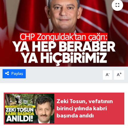
Karabük
Spor
Ulusal
Paylaş
-
+
A
A
Zeki Tosun, vefatının
birinci yılında kabri
başında anıldı