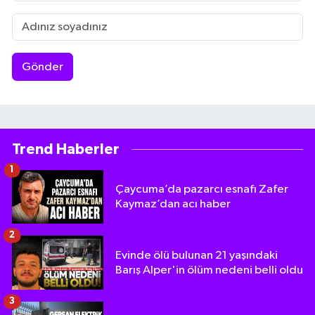
Gönder
Trend Haberler
1
Çaycuma’da pazarcı esnafı Zafer
Kaymaz’dan acı haber
2
Evinde ölü bulunan 21 yaşındaki
Barış Alper'in ölüm nedeni belli oldu
3