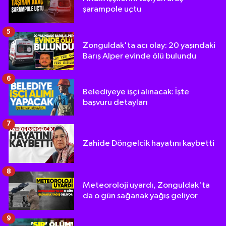
şarampole uçtu
5
Zonguldak'ta acı olay: 20 yaşındaki
Barış Alper evinde ölü bulundu
6
Belediyeye işçi alınacak: İşte
başvuru detayları
7
Zahide Döngelcik hayatını kaybetti
8
Meteoroloji uyardı, Zonguldak'ta
da o gün sağanak yağış geliyor
9