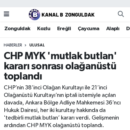
Zonguldak
Zonguldak Nöbetçi Eczaneler
Zonguldak
Kozlu
Ereğli
Çaycuma
Alaplı
D
Kozlu
Zonguldak Hava Durumu
HABERLER
ULUSAL
Ereğli
Zonguldak Trafik Yoğunluk Haritası
CHP MYK 'mutlak butlan'
kararı sonrası olağanüstü
Çaycuma
Puan Durumu ve Fikstür
toplandı
Alaplı
Tüm Manşetler
CHP’nin 38’inci Olağan Kurultayı ile 21’inci
Olağanüstü Kurultayı’nın iptali istemiyle açılan
Devrek
Son Dakika Haberleri
davada, Ankara Bölge Adliye Mahkemesi 36’ncı
Hukuk Dairesi, her iki kurultay hakkında da
Gökçebey
Haber Arşivi
'tedbirli mutlak butlan’ kararı verdi. Gelişmenin
ardından CHP MYK olağanüstü toplandı.
Bartın