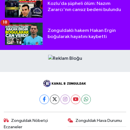
Kozlu’da şüpheli ölüm: Nazım
Zararcı'nın cansız bedeni bulundu
10
Zonguldaklı hakem Hakan Ergin
boğularak hayatını kaybetti
Zonguldak Nöbetçi
Zonguldak Hava Durumu
Eczaneler