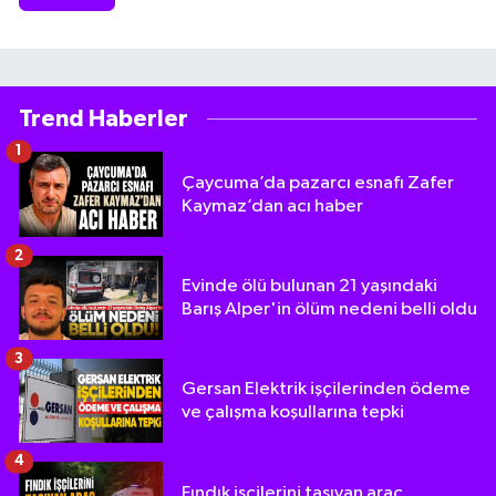
Trend Haberler
1
Çaycuma’da pazarcı esnafı Zafer
Kaymaz’dan acı haber
2
Evinde ölü bulunan 21 yaşındaki
Barış Alper'in ölüm nedeni belli oldu
3
Gersan Elektrik işçilerinden ödeme
ve çalışma koşullarına tepki
4
Fındık işçilerini taşıyan araç