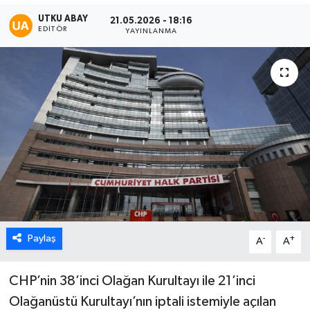
UTKU ABAY
21.05.2026 - 18:16
Karabük
EDITÖR
YAYINLANMA
Spor
Ulusal
Paylaş
-
+
A
A
CHP’nin 38’inci Olağan Kurultayı ile 21’inci
Olağanüstü Kurultayı’nın iptali istemiyle açılan