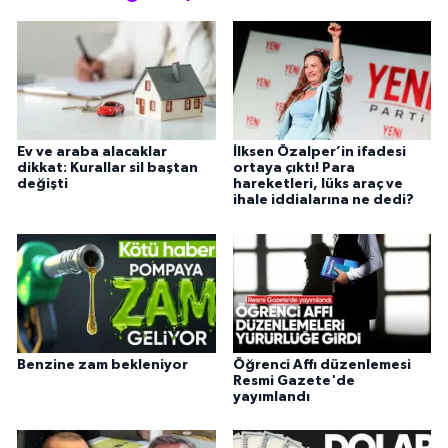
Ev ve araba alacaklar
İlksen Özalper’in ifadesi
dikkat: Kurallar sil baştan
ortaya çıktı! Para
değişti
hareketleri, lüks araç ve
ihale iddialarına ne dedi?
Benzine zam bekleniyor
Öğrenci Affı düzenlemesi
Resmi Gazete'de
yayımlandı