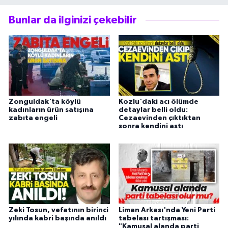
Bunlar da ilginizi çekebilir
Zonguldak'ta köylü
Kozlu'daki acı ölümde
kadınların ürün satışına
detaylar belli oldu:
zabıta engeli
Cezaevinden çıktıktan
sonra kendini astı
Zeki Tosun, vefatının birinci
Liman Arkası'nda Yeni Parti
yılında kabri başında anıldı
tabelası tartışması:
"Kamusal alanda parti