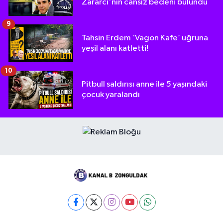
Zararcı'nın cansız bedeni bulundu
9
Tahsin Erdem ‘Vagon Kafe’ uğruna
yeşil alanı katletti!
10
Pitbull saldırısı anne ile 5 yaşındaki
çocuk yaralandı