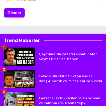
Gönder
Trend Haberler
1
Çaycuma’da pazarcı esnafı Zafer
Kaymaz’dan acı haber
2
Evinde ölü bulunan 21 yaşındaki
Barış Alper'in ölüm nedeni belli oldu
3
Gersan Elektrik işçilerinden ödeme
ve çalışma koşullarına tepki