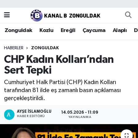
Zonguldak
Zonguldak Nöbetçi Eczaneler
Zonguldak
Kozlu
Ereğli
Çaycuma
Alaplı
D
Kozlu
Zonguldak Hava Durumu
HABERLER
ZONGULDAK
Ereğli
Zonguldak Trafik Yoğunluk Haritası
CHP Kadın Kolları’ndan
Sert Tepki
Çaycuma
Puan Durumu ve Fikstür
Cumhuriyet Halk Partisi (CHP) Kadın Kolları
Alaplı
Tüm Manşetler
tarafından 81 ilde eş zamanlı basın açıklaması
gerçekleştirildi.
Devrek
Son Dakika Haberleri
AYŞE İSLAMOĞLU
14.05.2026 - 11:09
HABER EDITÖRÜ
Gökçebey
Haber Arşivi
YAYINLANMA
Bartın