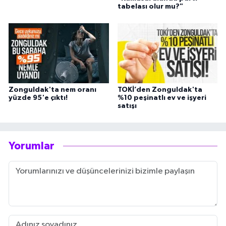
tabelası olur mu?"
Zonguldak'ta nem oranı
TOKİ’den Zonguldak'ta
yüzde 95'e çıktı!
%10 peşinatlı ev ve işyeri
satışı
Yorumlar