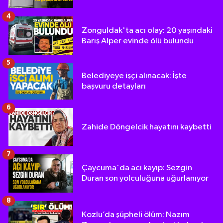
4
Zonguldak'ta acı olay: 20 yaşındaki
Barış Alper evinde ölü bulundu
5
Belediyeye işçi alınacak: İşte
başvuru detayları
6
Zahide Döngelcik hayatını kaybetti
7
Çaycuma'da acı kayıp: Sezgin
Duran son yolculuğuna uğurlanıyor
8
Kozlu’da şüpheli ölüm: Nazım