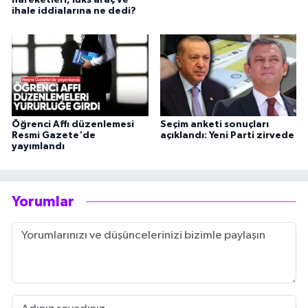
hareketleri, lüks araç ve
ihale iddialarına ne dedi?
Öğrenci Affı düzenlemesi
Seçim anketi sonuçları
Resmi Gazete'de
açıklandı: Yeni Parti zirvede
yayımlandı
Yorumlar