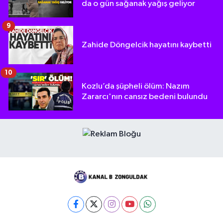
da o gün sağanak yağış geliyor
9
Zahide Döngelcik hayatını kaybetti
10
Kozlu’da şüpheli ölüm: Nazım
Zararcı'nın cansız bedeni bulundu