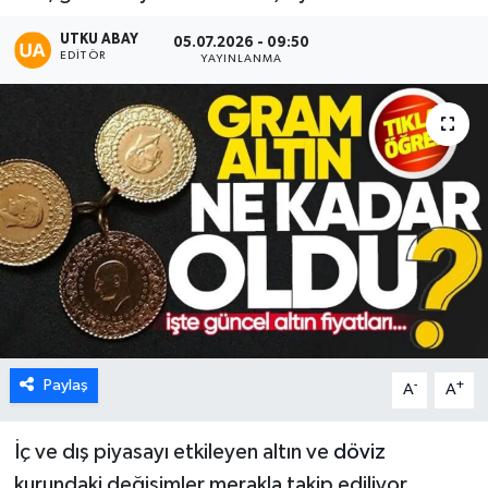
Karabük
UTKU ABAY
05.07.2026 - 09:50
EDITÖR
YAYINLANMA
Spor
Ulusal
Paylaş
-
+
A
A
İç ve dış piyasayı etkileyen altın ve
döviz
kurundaki değişimler merakla takip ediliyor.