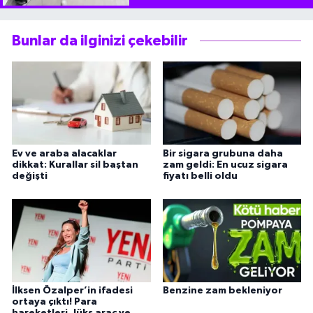
Bunlar da ilginizi çekebilir
Ev ve araba alacaklar
Bir sigara grubuna daha
dikkat: Kurallar sil baştan
zam geldi: En ucuz sigara
değişti
fiyatı belli oldu
İlksen Özalper’in ifadesi
Benzine zam bekleniyor
ortaya çıktı! Para