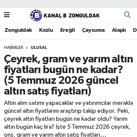
Zonguldak
Zonguldak Nöbetçi Eczaneler
Zonguldak
Kozlu
Ereğli
Çaycuma
Alaplı
D
Kozlu
Zonguldak Hava Durumu
HABERLER
ULUSAL
Ereğli
Zonguldak Trafik Yoğunluk Haritası
Çeyrek, gram ve yarım altın
fiyatları bugün ne kadar?
Çaycuma
Puan Durumu ve Fikstür
(5 Temmuz 2026 güncel
Alaplı
Tüm Manşetler
altın satış fiyatları)
Devrek
Son Dakika Haberleri
Altın alım satımı yapacaklar ve yatırımcılar merakla
güncel altın fiyatlarını araştırıp takip ediyor. Peki,
Gökçebey
Haber Arşivi
çeyrek altın fiyatları bugün ne kadar oldu? Yarım
altın bugün kaç lira? İşte 5 Temmuz 2026 çeyrek,
Bartın
ons, gram ve yarım altın satış fiyatları...