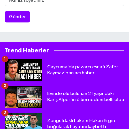
Gönder
Trend Haberler
1
Çaycuma’da pazarcı esnafı Zafer
Kaymaz’dan acı haber
2
Evinde ölü bulunan 21 yaşındaki
Barış Alper'in ölüm nedeni belli oldu
3
Zonguldaklı hakem Hakan Ergin
boğularak hayatını kaybetti