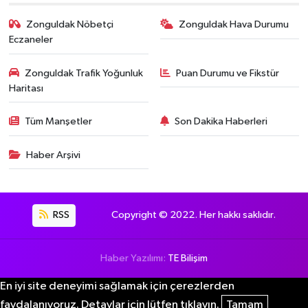
Zonguldak Nöbetçi
Zonguldak Hava Durumu
Eczaneler
Zonguldak Trafik Yoğunluk
Puan Durumu ve Fikstür
Haritası
Tüm Manşetler
Son Dakika Haberleri
Haber Arşivi
RSS
Copyright © 2022. Her hakkı saklıdır.
Haber Yazılımı:
TE Bilişim
En iyi site deneyimi sağlamak için çerezlerden
faydalanıyoruz. Detaylar için lütfen tıklayın.
Tamam