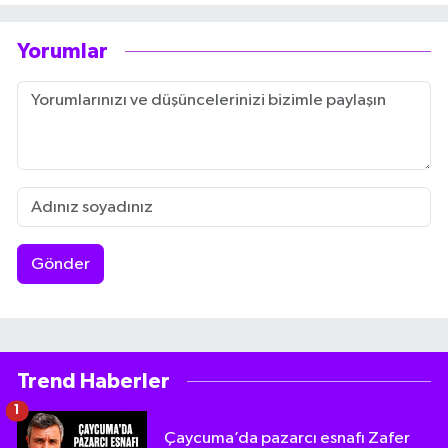
Yorumlar
Gönder
Trend Haberler
1
Çaycuma’da pazarcı esnafı Zafer