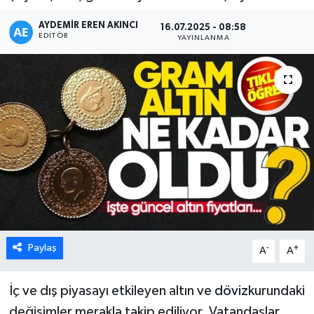
Karabük
AYDEMIR EREN AKINCI
16.07.2025 - 08:58
EDITÖR
YAYINLANMA
Spor
Ulusal
Paylaş
-
+
A
A
İç ve dış piyasayı etkileyen altın ve
döviz
kurundaki
değişimler merakla takip ediliyor. Vatandaşlar