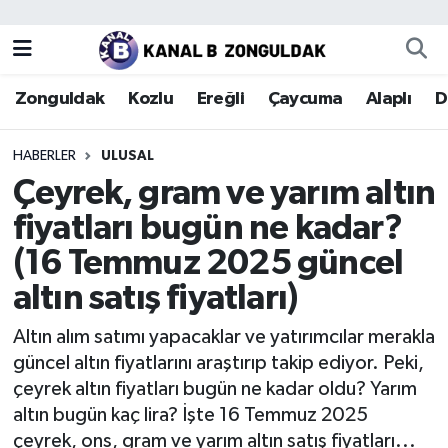
Zonguldak
Zonguldak Nöbetçi Eczaneler
Zonguldak
Kozlu
Ereğli
Çaycuma
Alaplı
D
Kozlu
Zonguldak Hava Durumu
HABERLER
ULUSAL
Ereğli
Zonguldak Trafik Yoğunluk Haritası
Çeyrek, gram ve yarım altın
fiyatları bugün ne kadar?
Çaycuma
Puan Durumu ve Fikstür
(16 Temmuz 2025 güncel
Alaplı
Tüm Manşetler
altın satış fiyatları)
Devrek
Son Dakika Haberleri
Altın alım satımı yapacaklar ve yatırımcılar merakla
güncel altın fiyatlarını araştırıp takip ediyor. Peki,
Gökçebey
Haber Arşivi
çeyrek altın fiyatları bugün ne kadar oldu? Yarım
altın bugün kaç lira? İşte 16 Temmuz 2025
Bartın
çeyrek, ons, gram ve yarım altın satış fiyatları...