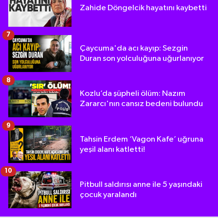
Zahide Döngelcik hayatını kaybetti
7
Çaycuma'da acı kayıp: Sezgin
Duran son yolculuğuna uğurlanıyor
8
Kozlu’da şüpheli ölüm: Nazım
Zararcı'nın cansız bedeni bulundu
9
Tahsin Erdem ‘Vagon Kafe’ uğruna
yeşil alanı katletti!
10
Pitbull saldırısı anne ile 5 yaşındaki
çocuk yaralandı