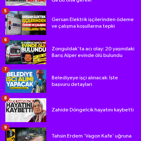
da bu olsa gerek!"
5
Gersan Elektrik işçilerinden ödeme
ve çalışma koşullarına tepki
6
Zonguldak'ta acı olay: 20 yaşındaki
Barış Alper evinde ölü bulundu
7
Belediyeye işçi alınacak: İşte
başvuru detayları
8
Zahide Döngelcik hayatını kaybetti
9
Tahsin Erdem ‘Vagon Kafe’ uğruna