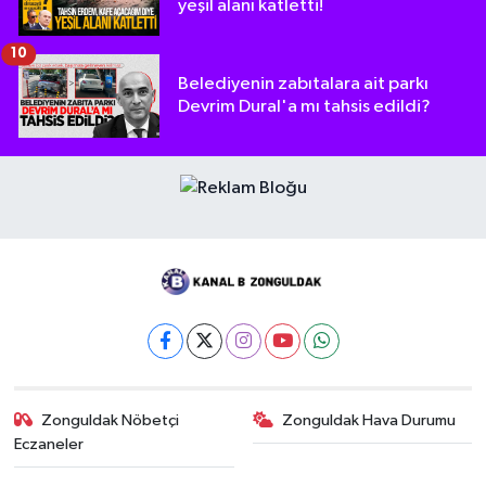
yeşil alanı katletti!
10
Belediyenin zabıtalara ait parkı
Devrim Dural'a mı tahsis edildi?
Zonguldak Nöbetçi
Zonguldak Hava Durumu
Eczaneler