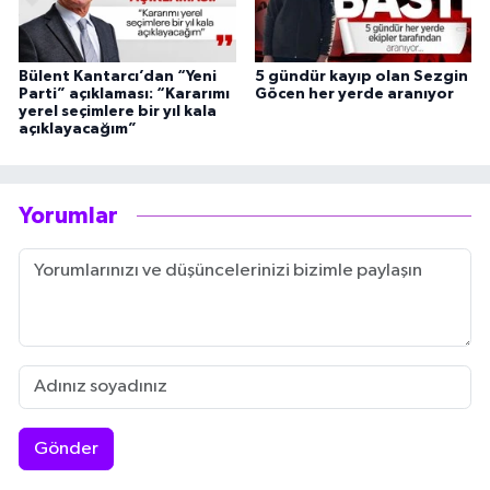
Bülent Kantarcı’dan “Yeni
5 gündür kayıp olan Sezgin
Parti” açıklaması: “Kararımı
Göcen her yerde aranıyor
yerel seçimlere bir yıl kala
açıklayacağım”
Yorumlar
Gönder