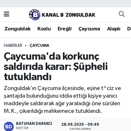
Zonguldak
Zonguldak Nöbetçi Eczaneler
Zonguldak
Kozlu
Ereğli
Çaycuma
Alaplı
D
Kozlu
Zonguldak Hava Durumu
HABERLER
ÇAYCUMA
Ereğli
Zonguldak Trafik Yoğunluk Haritası
Çaycuma'da korkunç
saldırıda karar: Şüpheli
Çaycuma
Puan Durumu ve Fikstür
tutuklandı
Alaplı
Tüm Manşetler
Zonguldak'ın Çaycuma ilçesinde, eşine t*ciz ve
şantajda bulunduğunu iddia ettiği kişiye yanıcı
Devrek
Son Dakika Haberleri
maddeyle saldırarak ağır yaraladığı öne sürülen
M.K., çıkarıldığı mahkemece tutuklandı.
Gökçebey
Haber Arşivi
BATUHAN DARAKCI
28.06.2026 - 09:49
Bartın
EDITÖR
YAYINLANMA