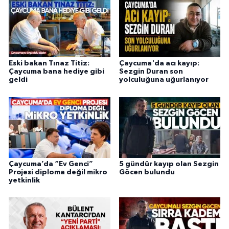
Eski bakan Tınaz Titiz:
Çaycuma'da acı kayıp:
Çaycuma bana hediye gibi
Sezgin Duran son
geldi
yolculuğuna uğurlanıyor
Çaycuma’da “Ev Genci”
5 gündür kayıp olan Sezgin
Projesi diploma değil mikro
Göcen bulundu
yetkinlik