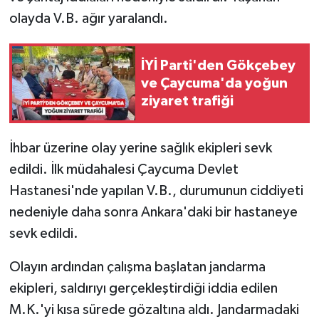
olayda V.B. ağır yaralandı.
İYİ Parti'den Gökçebey
ve Çaycuma'da yoğun
ziyaret trafiği
İhbar üzerine olay yerine sağlık ekipleri sevk
edildi. İlk müdahalesi Çaycuma Devlet
Hastanesi'nde yapılan V.B., durumunun ciddiyeti
nedeniyle daha sonra Ankara'daki bir hastaneye
sevk edildi.
Olayın ardından çalışma başlatan jandarma
ekipleri, saldırıyı gerçekleştirdiği iddia edilen
M.K.'yi kısa sürede gözaltına aldı. Jandarmadaki