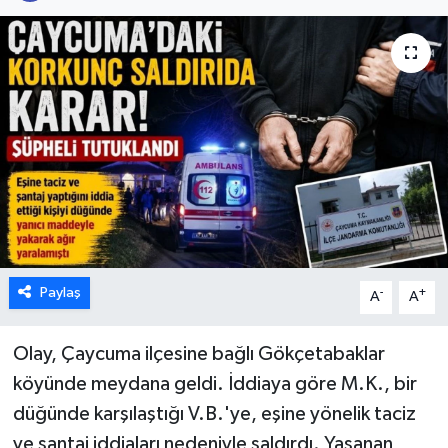
Karabük
Spor
Ulusal
Paylaş
-
+
A
A
Olay, Çaycuma ilçesine bağlı Gökçetabaklar
köyünde meydana geldi. İddiaya göre M.K., bir
düğünde karşılaştığı V.B.'ye, eşine yönelik taciz
ve şantaj iddiaları nedeniyle saldırdı. Yaşanan