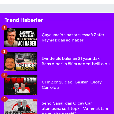
Trend Haberler
1
Çaycuma’da pazarcı esnafı Zafer
Kaymaz’dan acı haber
2
Evinde ölü bulunan 21 yaşındaki
Barış Alper'in ölüm nedeni belli oldu
3
CHP Zonguldak İl Başkanı Olcay
Can oldu
4
Şenol Şanal'dan Olcay Can
atamasına sert tepki: "Arınmak tam