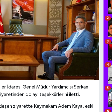
2
3
4
r İdaresi Genel Müdür Yardımcısı Serkan
5
aretinden dolayı teşekkürlerini iletti.
leşen ziyarette Kaymakam Adem Kaya, eski
6