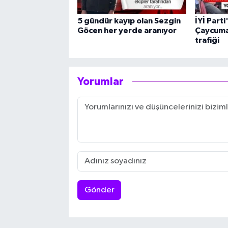
5 gündür kayıp olan Sezgin
İYİ Part
Göcen her yerde aranıyor
Çaycuma
trafiği
Yorumlar
Gönder