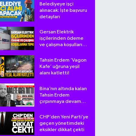
Belediyeye işçi
alınacak: İşte başvuru
detayları
Gersan Elektrik
işçilerinden ödeme
ve çalışma koşullarına
tepki
Tahsin Erdem ‘Vagon
Kafe’ uğruna yeşil
alanı katletti!
Bina’nın altında kalan
Tahsin Erdem
çırpınmaya devam
ediyor
CHP’den Yeni Parti’ye
geçen yönetimdeki
eksikler dikkat çekti