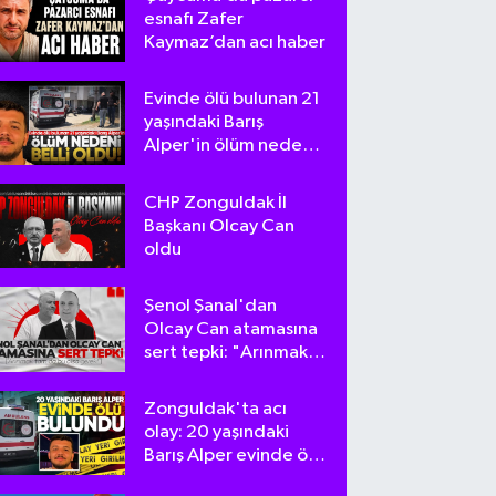
esnafı Zafer
Kaymaz’dan acı haber
Evinde ölü bulunan 21
yaşındaki Barış
Alper'in ölüm nedeni
belli oldu
CHP Zonguldak İl
Başkanı Olcay Can
oldu
Şenol Şanal'dan
Olcay Can atamasına
sert tepki: "Arınmak
tam da bu olsa
gerek!"
Zonguldak'ta acı
olay: 20 yaşındaki
Barış Alper evinde ölü
bulundu