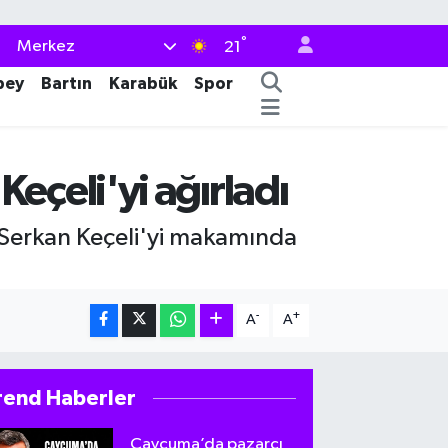
°
Merkez
21
bey
Bartın
Karabük
Spor
çeli'yi ağırladı
Serkan Keçeli'yi makamında
-
+
A
A
rend Haberler
Çaycuma’da pazarcı