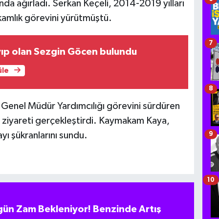
da ağırladı. Serkan Keçeli, 2014-2019 yılları
amlık görevini yürütmüştü.
7
yıp olan Sezgin Göcen bulundu
üle
8
 Genel Müdür Yardımcılığı görevini sürdüren
ziyareti gerçekleştirdi. Kaymakam Kaya,
yı şükranlarını sundu.
9
10
ün Zam Bekleniyor! Benzinde Artış