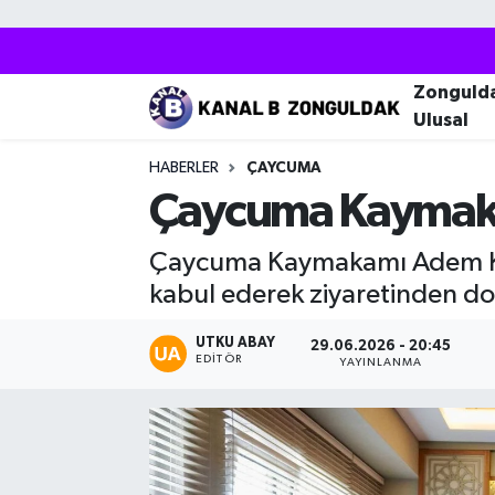
Zonguldak
Zonguldak Nöbetçi Eczaneler
Zonguld
Ulusal
Kozlu
Zonguldak Hava Durumu
HABERLER
ÇAYCUMA
Ereğli
Zonguldak Trafik Yoğunluk Haritası
Çaycuma Kaymakamı
Çaycuma
Puan Durumu ve Fikstür
Çaycuma Kaymakamı Adem Kaya
kabul ederek ziyaretinden dola
Alaplı
Tüm Manşetler
UTKU ABAY
29.06.2026 - 20:45
EDITÖR
Devrek
Son Dakika Haberleri
YAYINLANMA
Gökçebey
Haber Arşivi
Bartın