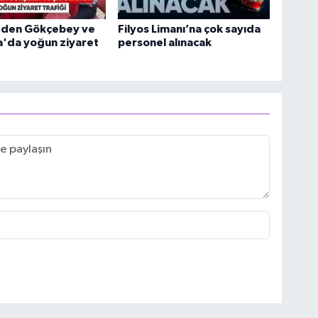
i'den Gökçebey ve
Filyos Limanı’na çok sayıda
'da yoğun ziyaret
personel alınacak