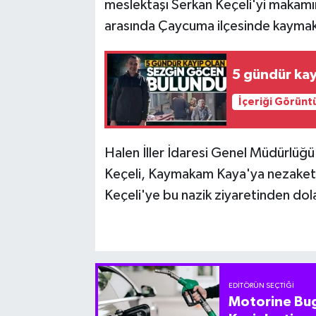
meslektaşı Serkan Keçeli'yi makamın
arasında Çaycuma ilçesinde kaymak
5 gündür ka
İçeriği Görünt
Halen İller İdaresi Genel Müdürlüğü
Keçeli, Kaymakam Kaya'ya nezaket 
Keçeli'ye bu nazik ziyaretinden dola
EDITÖRÜN SEÇTIĞI
Motorine Bug