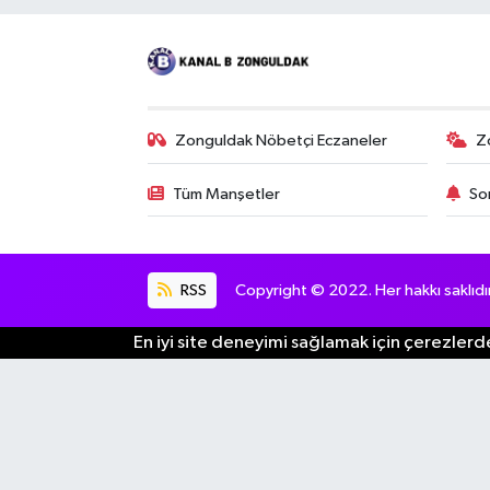
Zonguldak Nöbetçi Eczaneler
Z
Tüm Manşetler
So
RSS
Copyright © 2022. Her hakkı saklıdır
En iyi site deneyimi sağlamak için çerezlerde