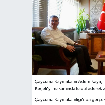
Karabük
Spor
Ulusal
Çaycuma Kaymakamı Adem Kaya, İlle
Keçeli'yi makamında kabul ederek ziy
Çaycuma Kaymakamlığı'nda gerçek