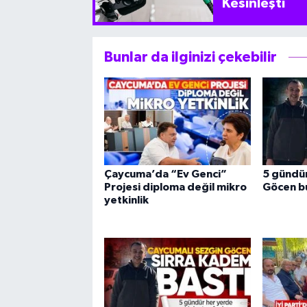
Kesinleşti
Bunlar da ilginizi çekebilir
Çaycuma’da “Ev Genci”
5 gündür
Projesi diploma değil mikro
Göcen b
yetkinlik