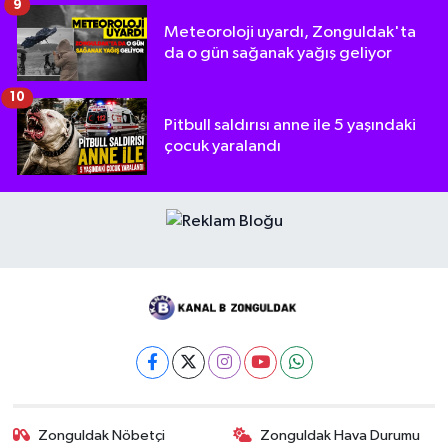
9
Meteoroloji uyardı, Zonguldak'ta
da o gün sağanak yağış geliyor
10
Pitbull saldırısı anne ile 5 yaşındaki
çocuk yaralandı
Zonguldak Nöbetçi
Zonguldak Hava Durumu