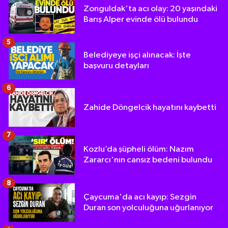
Zonguldak'ta acı olay: 20 yaşındaki
Barış Alper evinde ölü bulundu
5
Belediyeye işçi alınacak: İşte
başvuru detayları
6
Zahide Döngelcik hayatını kaybetti
7
Kozlu’da şüpheli ölüm: Nazım
Zararcı'nın cansız bedeni bulundu
8
Çaycuma'da acı kayıp: Sezgin
Duran son yolculuğuna uğurlanıyor