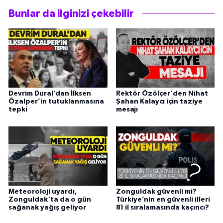
Bunlar da ilginizi çekebilir
Devrim Dural’dan İlksen
Rektör Özölçer'den Nihat
Özalper’in tutuklanmasına
Şahan Kalaycı için taziye
tepki
mesajı
Meteoroloji uyardı,
Zonguldak güvenli mi?
Zonguldak'ta da o gün
Türkiye’nin en güvenli illeri
sağanak yağış geliyor
81 il sıralamasında kaçıncı?