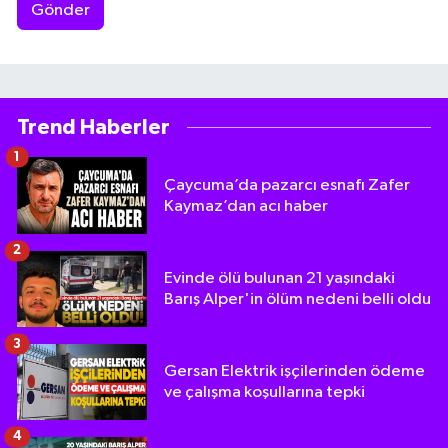
Gönder
Trend Haberler
1
Çaycuma’da pazarcı esnafı Zafer
Kaymaz’dan acı haber
2
Evinde ölü bulunan 21 yaşındaki
Barış Alper'in ölüm nedeni belli oldu
3
Gersan Elektrik işçilerinden ödeme
ve çalışma koşullarına tepki
4