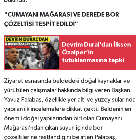
bulundu.
"CUMAYANI MAĞARASI VE DEREDE BOR
ÇÖZELTİSİ TESPİT EDİLDİ"
Devrim Dural’dan İlksen
Özalper’in
tutuklanmasına tepki
Ziyaret esnasında beldedeki doğal kaynaklar ve
yürütülen çalışmalar hakkında bilgi veren Başkan
Yavuz Palabaş, özellikle yer altı ve yüzey sularında
yapılan ilk incelemelere dikkat çekti. Beldenin en
önemli doğal yapılarından biri olan Cumayanı
Mağarası’ndan çıkan suyun içinde bor
çözeltilerine rastlandığını belirten Palabaş,