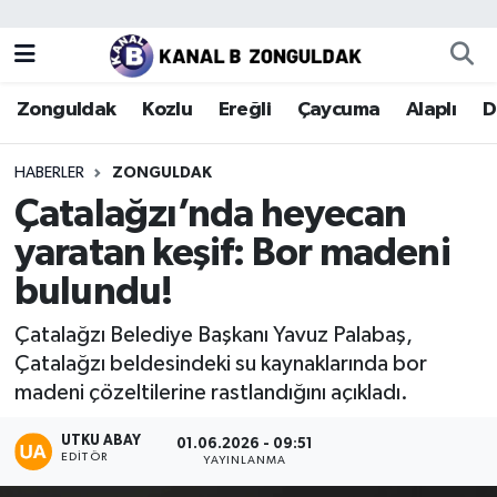
Zonguldak
Zonguldak Nöbetçi Eczaneler
Zonguldak
Kozlu
Ereğli
Çaycuma
Alaplı
D
Kozlu
Zonguldak Hava Durumu
HABERLER
ZONGULDAK
Ereğli
Zonguldak Trafik Yoğunluk Haritası
Çatalağzı’nda heyecan
yaratan keşif: Bor madeni
Çaycuma
Puan Durumu ve Fikstür
bulundu!
Alaplı
Tüm Manşetler
Çatalağzı Belediye Başkanı Yavuz Palabaş,
Çatalağzı beldesindeki su kaynaklarında bor
Devrek
Son Dakika Haberleri
madeni çözeltilerine rastlandığını açıkladı.
Gökçebey
Haber Arşivi
UTKU ABAY
01.06.2026 - 09:51
EDITÖR
YAYINLANMA
Bartın