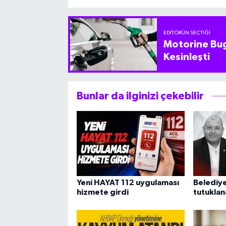
EDITÖRÜN SEÇTIĞI
Motorine Bug
Kesinleşti
Bunlar da ilginizi çekebilir
Yeni HAYAT 112 uygulaması
Belediye
hizmete girdi
tutuklan