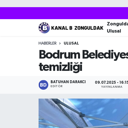
Zonguldak
Zonguldak Nöbetçi Eczaneler
Zonguld
Ulusal
Kozlu
Zonguldak Hava Durumu
HABERLER
ULUSAL
Ereğli
Zonguldak Trafik Yoğunluk Haritası
Bodrum Belediyesi
temizliği
Çaycuma
Puan Durumu ve Fikstür
Alaplı
Tüm Manşetler
BATUHAN DARAKCI
09.07.2025 - 16:1
EDITÖR
YAYINLANMA
Devrek
Son Dakika Haberleri
Gökçebey
Haber Arşivi
Bartın