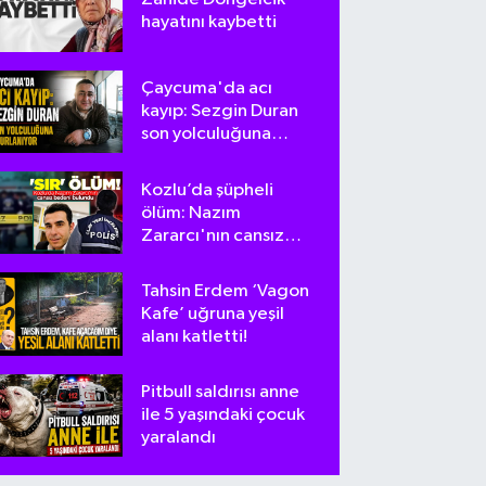
hayatını kaybetti
Çaycuma'da acı
kayıp: Sezgin Duran
son yolculuğuna
uğurlanıyor
Kozlu’da şüpheli
ölüm: Nazım
Zararcı'nın cansız
bedeni bulundu
Tahsin Erdem ‘Vagon
Kafe’ uğruna yeşil
alanı katletti!
Pitbull saldırısı anne
ile 5 yaşındaki çocuk
yaralandı