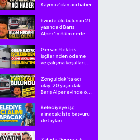
Kaymaz’dan acı haber
Evinde ölü bulunan 21
yaşındaki Barış
Alper'in ölüm nedeni
belli oldu
Gersan Elektrik
işçilerinden ödeme
ve çalışma koşullarına
tepki
Zonguldak'ta acı
olay: 20 yaşındaki
Barış Alper evinde ölü
bulundu
Belediyeye işçi
alınacak: İşte başvuru
detayları
Zahide Döngelcik