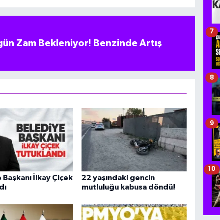
7
ün Zam Bekleniyor! Benzinde Artış
8
9
10
 Başkanı İlkay Çiçek
22 yaşındaki gencin
dı
mutluluğu kabusa döndü!