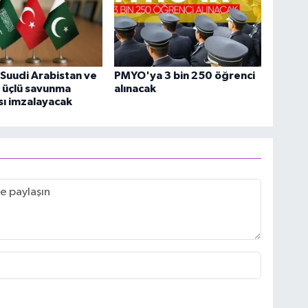
 Suudi Arabistan ve
PMYO'ya 3 bin 250 öğrenci
 üçlü savunma
alınacak
ı imzalayacak