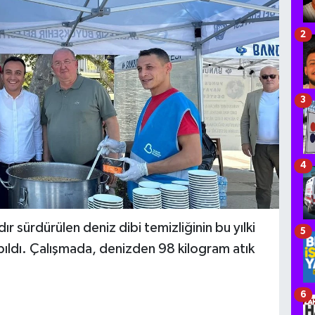
2
3
4
r sürdürülen deniz dibi temizliğinin bu yılki
5
pıldı. Çalışmada, denizden 98 kilogram atık
6