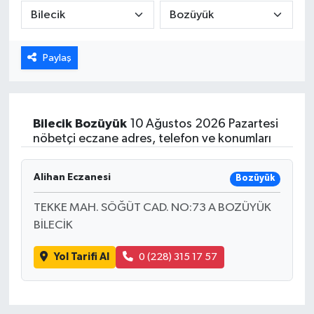
Karabük
Paylaş
Spor
Ulusal
Bilecik
Bozüyük
10 Ağustos 2026 Pazartesi
nöbetçi eczane adres, telefon ve konumları
Alihan Eczanesi
Bozüyük
TEKKE MAH. SÖĞÜT CAD. NO:73 A BOZÜYÜK
BİLECİK
Yol Tarifi Al
0 (228) 315 17 57