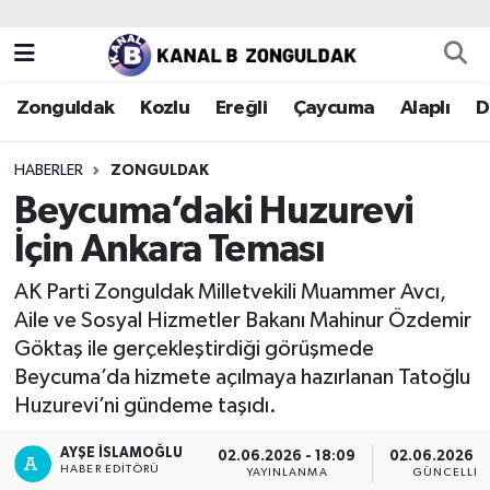
Zonguldak
Zonguldak Nöbetçi Eczaneler
Zonguldak
Kozlu
Ereğli
Çaycuma
Alaplı
D
Kozlu
Zonguldak Hava Durumu
HABERLER
ZONGULDAK
Ereğli
Zonguldak Trafik Yoğunluk Haritası
Beycuma’daki Huzurevi
İçin Ankara Teması
Çaycuma
Puan Durumu ve Fikstür
AK Parti Zonguldak Milletvekili Muammer Avcı,
Alaplı
Tüm Manşetler
Aile ve Sosyal Hizmetler Bakanı Mahinur Özdemir
Göktaş ile gerçekleştirdiği görüşmede
Devrek
Son Dakika Haberleri
Beycuma’da hizmete açılmaya hazırlanan Tatoğlu
Huzurevi’ni gündeme taşıdı.
Gökçebey
Haber Arşivi
AYŞE İSLAMOĞLU
02.06.2026 - 18:09
02.06.2026 - 
Bartın
HABER EDITÖRÜ
YAYINLANMA
GÜNCELLE