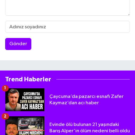
Gönder
Trend Haberler
1
Çaycuma’da pazarcı esnafı Zafer
Kaymaz’dan acı haber
2
Evinde ölü bulunan 21 yaşındaki
Barış Alper'in ölüm nedeni belli oldu