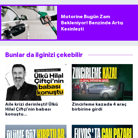
Motorine Bugün Zam
Bekleniyor! Benzinde Artış
Kesinleşti
Bunlar da ilginizi çekebilir
Aile krizi derinleşti! Ülkü
Zincirleme kazada 4 araç
Hilal Çiftçi’nin babası
birbirine girdi
konuştu...