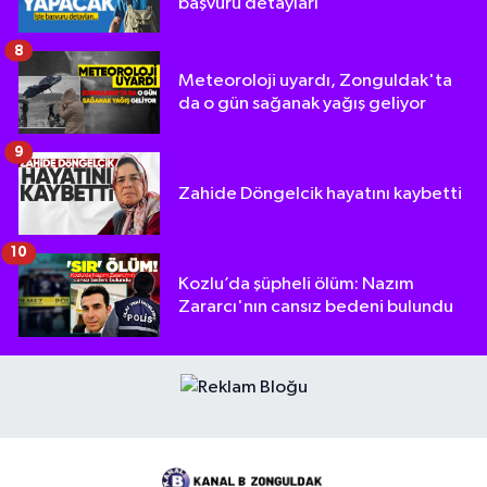
başvuru detayları
8
Meteoroloji uyardı, Zonguldak'ta
da o gün sağanak yağış geliyor
9
Zahide Döngelcik hayatını kaybetti
10
Kozlu’da şüpheli ölüm: Nazım
Zararcı'nın cansız bedeni bulundu