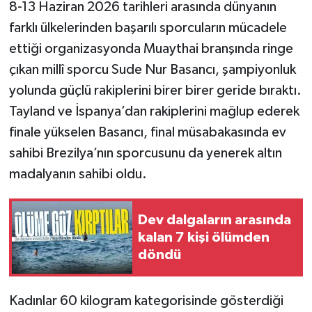
8-13 Haziran 2026 tarihleri arasında dünyanın
farklı ülkelerinden başarılı sporcuların mücadele
ettiği organizasyonda Muaythai branşında ringe
çıkan millî sporcu Sude Nur Basancı, şampiyonluk
yolunda güçlü rakiplerini birer birer geride bıraktı.
Tayland ve İspanya’dan rakiplerini mağlup ederek
finale yükselen Basancı, final müsabakasında ev
sahibi Brezilya’nın sporcusunu da yenerek altın
madalyanın sahibi oldu.
Dev dalgaların arasında
kalan 7 kişi ölümden
döndü
Kadınlar 60 kilogram kategorisinde gösterdiği