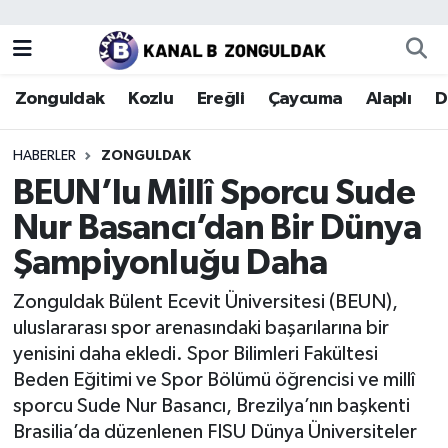
Zonguldak
Zonguldak Nöbetçi Eczaneler
Zonguldak
Kozlu
Ereğli
Çaycuma
Alaplı
D
Kozlu
Zonguldak Hava Durumu
HABERLER
ZONGULDAK
Ereğli
Zonguldak Trafik Yoğunluk Haritası
BEUN’lu Millî Sporcu Sude
Nur Basancı’dan Bir Dünya
Çaycuma
Puan Durumu ve Fikstür
Şampiyonluğu Daha
Alaplı
Tüm Manşetler
Zonguldak Bülent Ecevit Üniversitesi (BEUN),
uluslararası spor arenasındaki başarılarına bir
Devrek
Son Dakika Haberleri
yenisini daha ekledi. Spor Bilimleri Fakültesi
Beden Eğitimi ve Spor Bölümü öğrencisi ve millî
Gökçebey
Haber Arşivi
sporcu Sude Nur Basancı, Brezilya’nın başkenti
Brasilia’da düzenlenen FISU Dünya Üniversiteler
Bartın