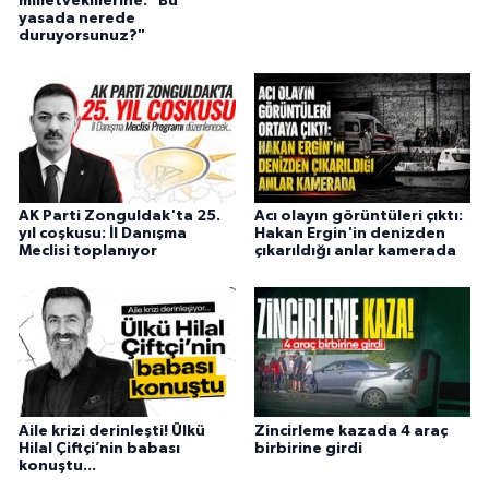
milletvekillerine: "Bu
yasada nerede
duruyorsunuz?"
AK Parti Zonguldak'ta 25.
Acı olayın görüntüleri çıktı:
yıl coşkusu: İl Danışma
Hakan Ergin'in denizden
Meclisi toplanıyor
çıkarıldığı anlar kamerada
Aile krizi derinleşti! Ülkü
Zincirleme kazada 4 araç
Hilal Çiftçi’nin babası
birbirine girdi
konuştu...