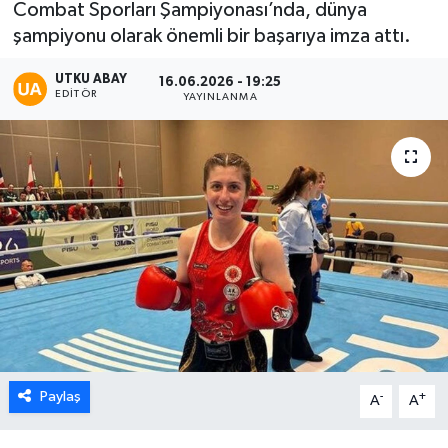
Combat Sporları Şampiyonası’nda, dünya
şampiyonu olarak önemli bir başarıya imza attı.
Karabük
UTKU ABAY
16.06.2026 - 19:25
Spor
EDITÖR
YAYINLANMA
Ulusal
Paylaş
-
+
A
A