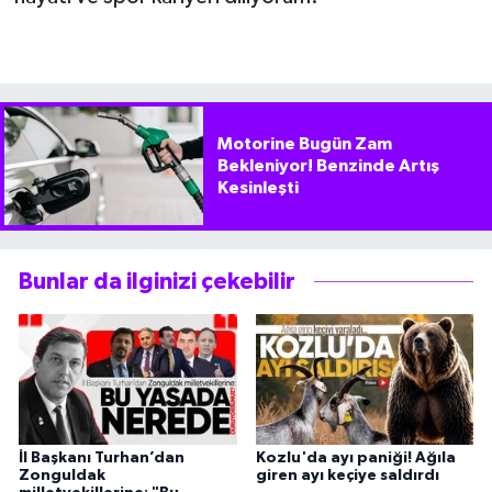
Motorine Bugün Zam
Bekleniyor! Benzinde Artış
Kesinleşti
Bunlar da ilginizi çekebilir
İl Başkanı Turhan’dan
Kozlu'da ayı paniği! Ağıla
Zonguldak
giren ayı keçiye saldırdı