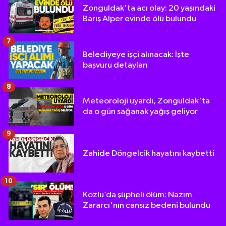
Zonguldak'ta acı olay: 20 yaşındaki
Barış Alper evinde ölü bulundu
7
Belediyeye işçi alınacak: İşte
başvuru detayları
8
Meteoroloji uyardı, Zonguldak'ta
da o gün sağanak yağış geliyor
9
Zahide Döngelcik hayatını kaybetti
10
Kozlu’da şüpheli ölüm: Nazım
Zararcı'nın cansız bedeni bulundu