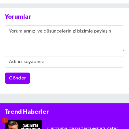
Yorumlar
Gönder
Trend Haberler
1
Çaycuma’da pazarcı esnafı Zafer