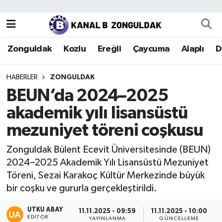
Zonguldak
Zonguldak Nöbetçi Eczaneler
Zonguldak
Kozlu
Ereğli
Çaycuma
Alaplı
D
Kozlu
Zonguldak Hava Durumu
HABERLER
ZONGULDAK
Ereğli
Zonguldak Trafik Yoğunluk Haritası
BEUN’da 2024–2025
akademik yılı lisansüstü
Çaycuma
Puan Durumu ve Fikstür
mezuniyet töreni coşkusu
Alaplı
Tüm Manşetler
Zonguldak Bülent Ecevit Üniversitesinde (BEUN)
2024–2025 Akademik Yılı Lisansüstü Mezuniyet
Devrek
Son Dakika Haberleri
Töreni, Sezai Karakoç Kültür Merkezinde büyük
bir coşku ve gururla gerçekleştirildi.
Gökçebey
Haber Arşivi
UTKU ABAY
11.11.2025 - 09:59
11.11.2025 - 10:00
Bartın
EDITÖR
YAYINLANMA
GÜNCELLEME