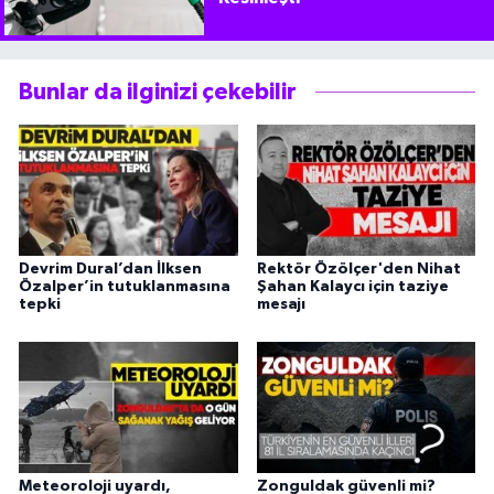
Bunlar da ilginizi çekebilir
Devrim Dural’dan İlksen
Rektör Özölçer'den Nihat
Özalper’in tutuklanmasına
Şahan Kalaycı için taziye
tepki
mesajı
Meteoroloji uyardı,
Zonguldak güvenli mi?