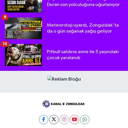
Duran son yolculuğuna uğurlanıyor
9
Meteoroloji uyardı, Zonguldak'ta
da o gün sağanak yağış geliyor
10
Pitbull saldırısı anne ile 5 yaşındaki
çocuk yaralandı