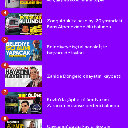
ve çalışma koşullarına tepki
4
Zonguldak'ta acı olay: 20 yaşındaki
Barış Alper evinde ölü bulundu
5
Belediyeye işçi alınacak: İşte
başvuru detayları
6
Zahide Döngelcik hayatını kaybetti
7
Kozlu’da şüpheli ölüm: Nazım
Zararcı'nın cansız bedeni bulundu
8
Çaycuma'da acı kayıp: Sezgin