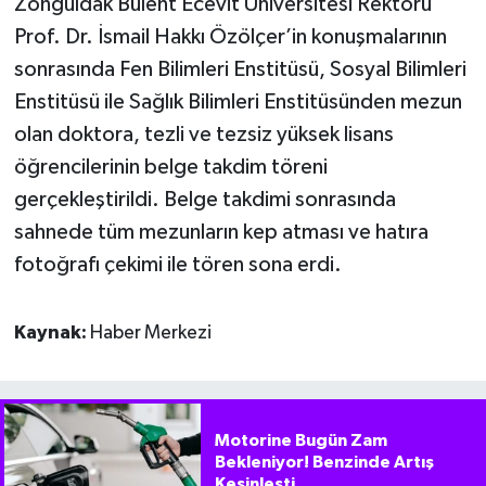
Zonguldak Bülent Ecevit Üniversitesi Rektörü
Prof. Dr. İsmail Hakkı Özölçer’in konuşmalarının
sonrasında Fen Bilimleri Enstitüsü, Sosyal Bilimleri
Enstitüsü ile Sağlık Bilimleri Enstitüsünden mezun
olan doktora, tezli ve tezsiz yüksek lisans
öğrencilerinin belge takdim töreni
gerçekleştirildi. Belge takdimi sonrasında
sahnede tüm mezunların kep atması ve hatıra
fotoğrafı çekimi ile tören sona erdi.
Kaynak:
Haber Merkezi
Motorine Bugün Zam
Bekleniyor! Benzinde Artış
Kesinleşti