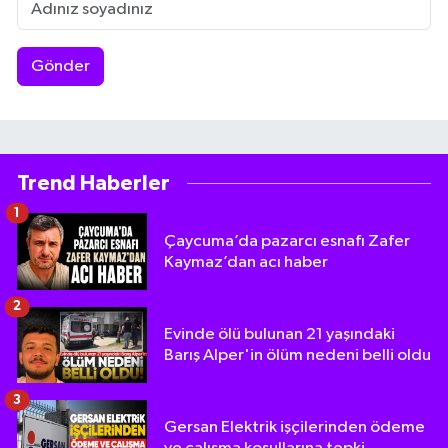
Gönder
Trend Haberler
1
Çaycuma’da pazarcı esnafı Zafer
Kaymaz’dan acı haber
2
Evinde ölü bulunan 21 yaşındaki
Barış Alper'in ölüm nedeni belli oldu
3
Gersan Elektrik işçilerinden ödeme