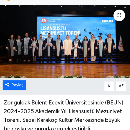
Karabük
Spor
Ulusal
Paylaş
-
+
A
A
Zonguldak Bülent Ecevit Üniversitesinde (BEUN)
2024–2025 Akademik Yılı Lisansüstü Mezuniyet
Töreni, Sezai Karakoç Kültür Merkezinde büyük
bir coşku ve gururla gerçekleştirildi.