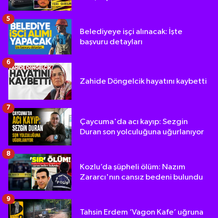
5
Belediyeye işçi alınacak: İşte
başvuru detayları
6
Zahide Döngelcik hayatını kaybetti
7
Çaycuma'da acı kayıp: Sezgin
Duran son yolculuğuna uğurlanıyor
8
Kozlu’da şüpheli ölüm: Nazım
Zararcı'nın cansız bedeni bulundu
9
Tahsin Erdem ‘Vagon Kafe’ uğruna