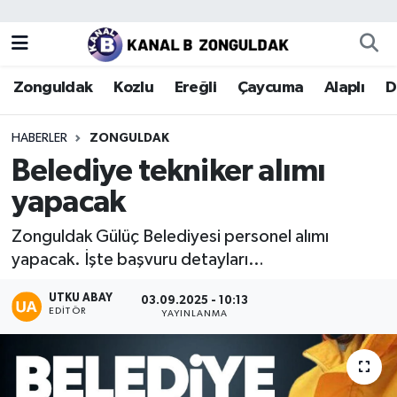
Zonguldak
Zonguldak Nöbetçi Eczaneler
Zonguldak
Kozlu
Ereğli
Çaycuma
Alaplı
D
Kozlu
Zonguldak Hava Durumu
HABERLER
ZONGULDAK
Ereğli
Zonguldak Trafik Yoğunluk Haritası
Belediye tekniker alımı
yapacak
Çaycuma
Puan Durumu ve Fikstür
Zonguldak Gülüç Belediyesi personel alımı
Alaplı
Tüm Manşetler
yapacak. İşte başvuru detayları…
Devrek
Son Dakika Haberleri
UTKU ABAY
03.09.2025 - 10:13
EDITÖR
YAYINLANMA
Gökçebey
Haber Arşivi
Bartın