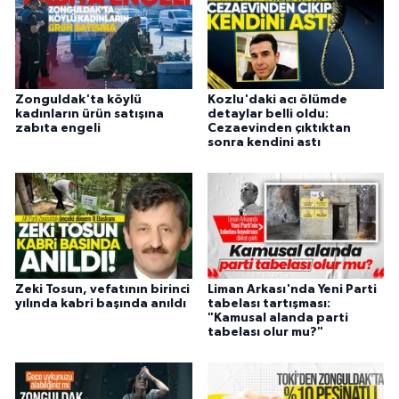
Zonguldak'ta köylü
Kozlu'daki acı ölümde
kadınların ürün satışına
detaylar belli oldu:
zabıta engeli
Cezaevinden çıktıktan
sonra kendini astı
Zeki Tosun, vefatının birinci
Liman Arkası'nda Yeni Parti
yılında kabri başında anıldı
tabelası tartışması:
"Kamusal alanda parti
tabelası olur mu?"