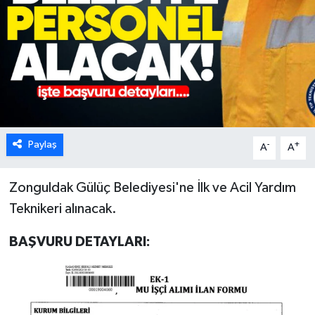
Karabük
Spor
Ulusal
Paylaş
-
+
A
A
Zonguldak Gülüç Belediyesi'ne İlk ve Acil Yardım
Teknikeri alınacak.
BAŞVURU DETAYLARI: