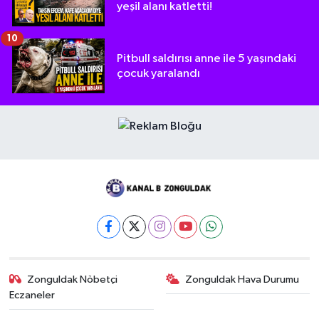
yeşil alanı katletti!
10
Pitbull saldırısı anne ile 5 yaşındaki
çocuk yaralandı
Zonguldak Nöbetçi
Zonguldak Hava Durumu
Eczaneler