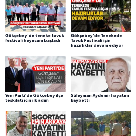
Gökçebey'de teneke tavuk
Gökçebey'de Tenekede
festivali heyecanı başladı
Tavuk Festivali için
hazırlıklar devam ediyor
Yeni Parti’de Gökçebey ilçe
Süleyman Aydemir hayatını
teşkilatı için ilk adım
kaybetti