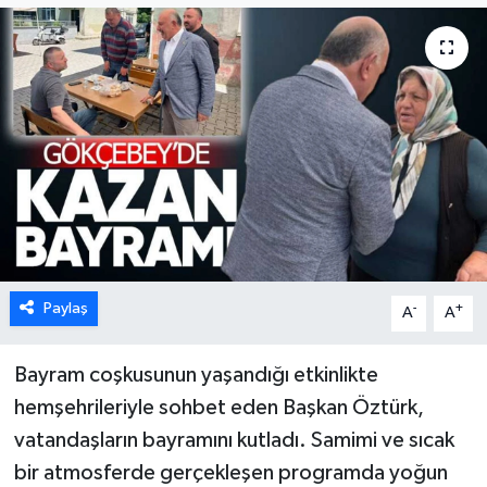
Karabük
Spor
Ulusal
Paylaş
-
+
A
A
Bayram coşkusunun yaşandığı etkinlikte
hemşehrileriyle sohbet eden Başkan Öztürk,
vatandaşların bayramını kutladı. Samimi ve sıcak
bir atmosferde gerçekleşen programda yoğun