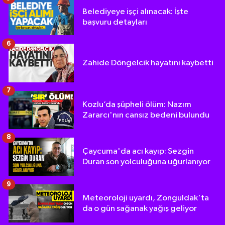
Belediyeye işçi alınacak: İşte
başvuru detayları
6
Zahide Döngelcik hayatını kaybetti
7
Kozlu’da şüpheli ölüm: Nazım
Zararcı'nın cansız bedeni bulundu
8
Çaycuma'da acı kayıp: Sezgin
Duran son yolculuğuna uğurlanıyor
9
Meteoroloji uyardı, Zonguldak'ta
da o gün sağanak yağış geliyor