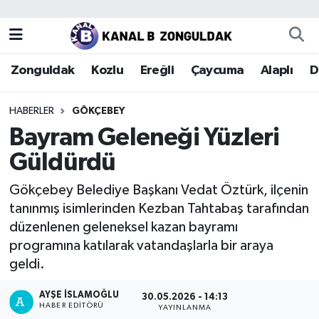
Zonguldak
Zonguldak Nöbetçi Eczaneler
Zonguldak
Kozlu
Ereğli
Çaycuma
Alaplı
D
Kozlu
Zonguldak Hava Durumu
HABERLER
GÖKÇEBEY
Ereğli
Zonguldak Trafik Yoğunluk Haritası
Bayram Geleneği Yüzleri
Güldürdü
Çaycuma
Puan Durumu ve Fikstür
Gökçebey Belediye Başkanı Vedat Öztürk, ilçenin
Alaplı
Tüm Manşetler
tanınmış isimlerinden Kezban Tahtabaş tarafından
düzenlenen geleneksel kazan bayramı
Devrek
Son Dakika Haberleri
programına katılarak vatandaşlarla bir araya
geldi.
Gökçebey
Haber Arşivi
AYŞE İSLAMOĞLU
30.05.2026 - 14:13
Bartın
HABER EDITÖRÜ
YAYINLANMA