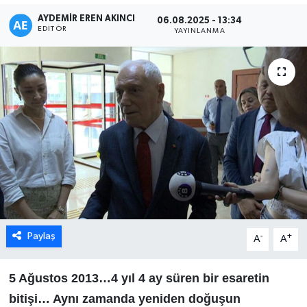
AYDEMIR EREN AKINCI
06.08.2025 - 13:34
Karabük
EDITÖR
YAYINLANMA
Spor
Ulusal
Paylaş
-
+
A
A
5 Ağustos 2013…4 yıl 4 ay süren bir esaretin
bitişi… Aynı zamanda yeniden doğuşun