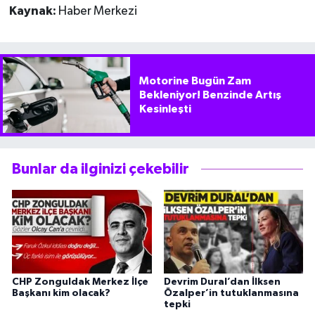
Kaynak:
Haber Merkezi
Motorine Bugün Zam
Bekleniyor! Benzinde Artış
Kesinleşti
Bunlar da ilginizi çekebilir
CHP Zonguldak Merkez İlçe
Devrim Dural’dan İlksen
Başkanı kim olacak?
Özalper’in tutuklanmasına
tepki