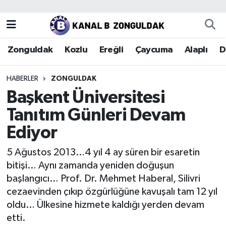
Zonguldak
Zonguldak Nöbetçi Eczaneler
Zonguldak
Kozlu
Ereğli
Çaycuma
Alaplı
D
Kozlu
Zonguldak Hava Durumu
HABERLER
ZONGULDAK
Ereğli
Zonguldak Trafik Yoğunluk Haritası
Başkent Üniversitesi
Tanıtım Günleri Devam
Çaycuma
Puan Durumu ve Fikstür
Ediyor
Alaplı
Tüm Manşetler
5 Ağustos 2013…4 yıl 4 ay süren bir esaretin
bitişi… Aynı zamanda yeniden doğuşun
Devrek
Son Dakika Haberleri
başlangıcı… Prof. Dr. Mehmet Haberal, Silivri
cezaevinden çıkıp özgürlüğüne kavuşalı tam 12 yıl
Gökçebey
Haber Arşivi
oldu… Ülkesine hizmete kaldığı yerden devam
etti.
Bartın