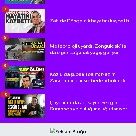
7
Zahide Döngelcik hayatını kaybetti
8
Meteoroloji uyardı, Zonguldak'ta
da o gün sağanak yağış geliyor
9
Kozlu’da şüpheli ölüm: Nazım
Zararcı'nın cansız bedeni bulundu
10
Çaycuma'da acı kayıp: Sezgin
Duran son yolculuğuna uğurlanıyor