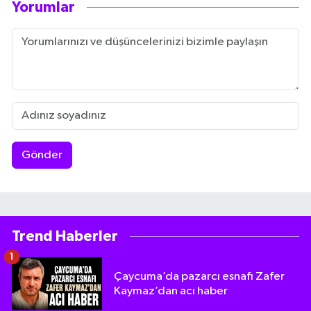
Yorumlar
Gönder
Trend Haberler
1
Çaycuma’da pazarcı esnafı Zafer
Kaymaz’dan acı haber