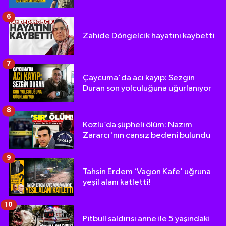
6
Zahide Döngelcik hayatını kaybetti
7
Çaycuma'da acı kayıp: Sezgin
Duran son yolculuğuna uğurlanıyor
8
Kozlu’da şüpheli ölüm: Nazım
Zararcı'nın cansız bedeni bulundu
9
Tahsin Erdem ‘Vagon Kafe’ uğruna
yeşil alanı katletti!
10
Pitbull saldırısı anne ile 5 yaşındaki