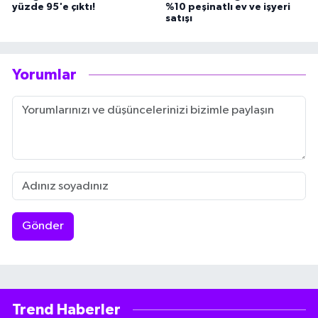
yüzde 95'e çıktı!
%10 peşinatlı ev ve işyeri
satışı
Yorumlar
Gönder
Trend Haberler