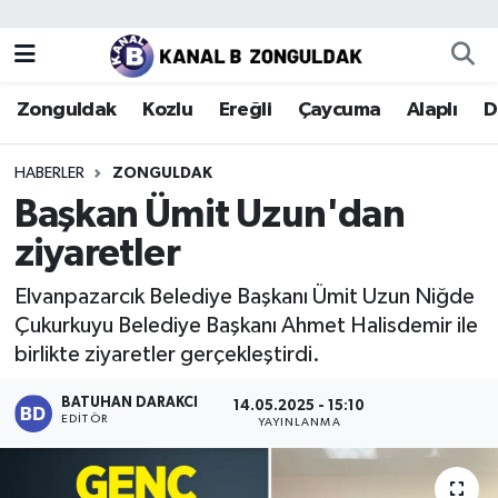
Zonguldak
Zonguldak Nöbetçi Eczaneler
Zonguldak
Kozlu
Ereğli
Çaycuma
Alaplı
D
Kozlu
Zonguldak Hava Durumu
HABERLER
ZONGULDAK
Ereğli
Zonguldak Trafik Yoğunluk Haritası
Başkan Ümit Uzun'dan
ziyaretler
Çaycuma
Puan Durumu ve Fikstür
Elvanpazarcık Belediye Başkanı Ümit Uzun Niğde
Alaplı
Tüm Manşetler
Çukurkuyu Belediye Başkanı Ahmet Halisdemir ile
birlikte ziyaretler gerçekleştirdi.
Devrek
Son Dakika Haberleri
BATUHAN DARAKCI
14.05.2025 - 15:10
EDITÖR
Gökçebey
Haber Arşivi
YAYINLANMA
Bartın