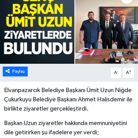
Karabük
Spor
Ulusal
Paylaş
-
+
A
A
Elvanpazarcık Belediye Başkanı Ümit Uzun Niğde
Çukurkuyu Belediye Başkanı Ahmet Halisdemir ile
birlikte ziyaretler gerçekleştirdi.
Başkan Uzun ziyaretler hakkında memnuniyetini
dile getirirken şu ifadelere yer verdi;