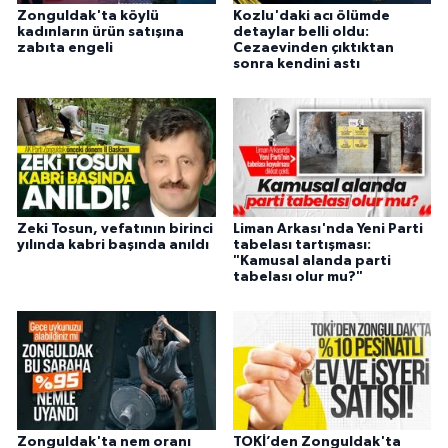
Zonguldak'ta köylü
Kozlu'daki acı ölümde
kadınların ürün satışına
detaylar belli oldu:
zabıta engeli
Cezaevinden çıktıktan
sonra kendini astı
Zeki Tosun, vefatının birinci
Liman Arkası'nda Yeni Parti
yılında kabri başında anıldı
tabelası tartışması:
"Kamusal alanda parti
tabelası olur mu?"
Zonguldak'ta nem oranı
TOKİ’den Zonguldak'ta