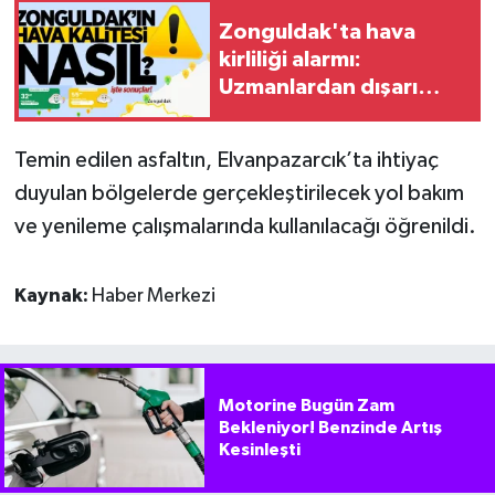
Zonguldak'ta hava
kirliliği alarmı:
Uzmanlardan dışarı
çıkarken dikkat uyarısı
Temin edilen asfaltın, Elvanpazarcık’ta ihtiyaç
duyulan bölgelerde gerçekleştirilecek yol bakım
ve yenileme çalışmalarında kullanılacağı öğrenildi.
Kaynak:
Haber Merkezi
Motorine Bugün Zam
Bekleniyor! Benzinde Artış
Kesinleşti