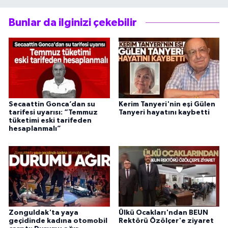
Bunlar da ilginizi çekebilir
Secaattin Gonca’dan su
Kerim Tanyeri'nin eşi Gülen
tarifesi uyarısı: “Temmuz
Tanyeri hayatını kaybetti
tüketimi eski tarifeden
hesaplanmalı”
Zonguldak'ta yaya
Ülkü Ocakları'ndan BEUN
geçidinde kadına otomobil
Rektörü Özölçer'e ziyaret