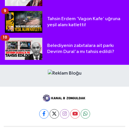
9
Tahsin Erdem ‘Vagon Kafe’ uğruna
yeşil alanı katletti!
10
Belediyenin zabıtalara ait parkı
Devrim Dural'a mı tahsis edildi?