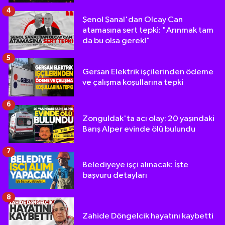
4
Şenol Şanal'dan Olcay Can
atamasına sert tepki: "Arınmak tam
da bu olsa gerek!"
5
Gersan Elektrik işçilerinden ödeme
ve çalışma koşullarına tepki
6
Zonguldak'ta acı olay: 20 yaşındaki
Barış Alper evinde ölü bulundu
7
Belediyeye işçi alınacak: İşte
başvuru detayları
8
Zahide Döngelcik hayatını kaybetti