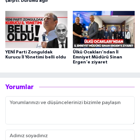
çarptı: Durumu ağır
YENİ Parti Zonguldak
Ülkü Ocakları'ndan İl
Kurucu İl Yönetimi belli oldu
Emniyet Müdürü Sinan
Ergen'e ziyaret
Yorumlar