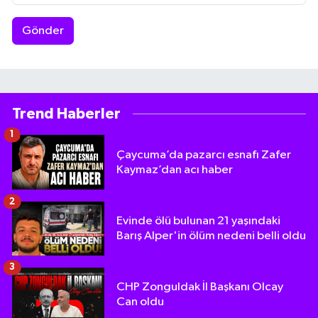
Gönder
Trend Haberler
1
Çaycuma’da pazarcı esnafı Zafer
Kaymaz’dan acı haber
2
Evinde ölü bulunan 21 yaşındaki
Barış Alper'in ölüm nedeni belli oldu
3
CHP Zonguldak İl Başkanı Olcay
Can oldu