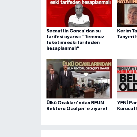
Secaattin Gonca’dan su
Kerim Ta
tarifesi uyarısı: “Temmuz
Tanyeri 
tüketimi eski tarifeden
hesaplanmalı”
Ülkü Ocakları'ndan BEUN
YENİ Par
Rektörü Özölçer'e ziyaret
Kurucu İl