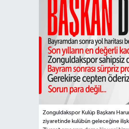
Karabük
Spor
Ulusal
Zonguldakspor Kulüp Başkanı Haru
ziyaretinde kulübün geleceğine ili