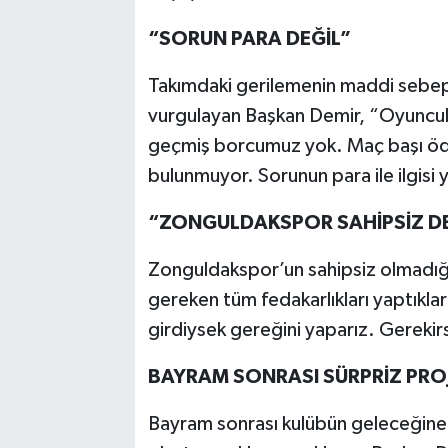
“SORUN PARA DEĞİL”
Takımdaki gerilemenin maddi sebepl
vurgulayan Başkan Demir, “Oyuncul
geçmiş borcumuz yok. Maç başı öde
bulunmuyor. Sorunun para ile ilgisi y
“ZONGULDAKSPOR SAHİPSİZ DE
Zonguldakspor’un sahipsiz olmadığı
gereken tüm fedakarlıkları yaptıkları
girdiysek gereğini yaparız. Gereki
BAYRAM SONRASI SÜRPRİZ PRO
Bayram sonrası kulübün geleceğine y