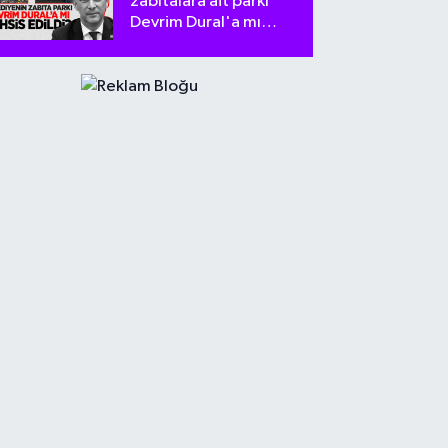
zabıtalara ait parkı
Devrim Dural'a mı
tahsis edildi?