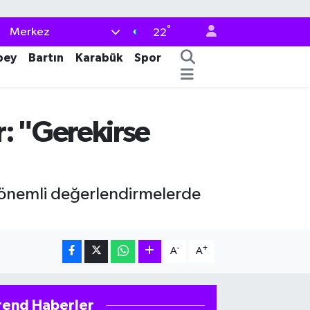
°
Merkez
22
bey
Bartın
Karabük
Spor
: "Gerekirse
 önemli değerlendirmelerde
-
+
A
A
rend Haberler