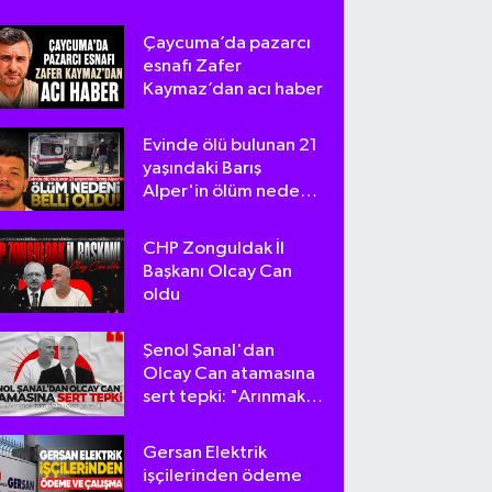
Çaycuma’da pazarcı
esnafı Zafer
Kaymaz’dan acı haber
Evinde ölü bulunan 21
yaşındaki Barış
Alper'in ölüm nedeni
belli oldu
CHP Zonguldak İl
Başkanı Olcay Can
oldu
Şenol Şanal'dan
Olcay Can atamasına
sert tepki: "Arınmak
tam da bu olsa
gerek!"
Gersan Elektrik
işçilerinden ödeme