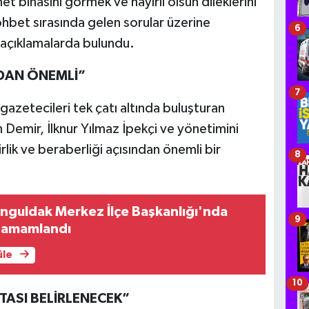
t binasını görmek ve hayırlı olsun dileklerini
hbet sırasında gelen sorular üzerine
6
 açıklamalarda bulundu.
NDAN ÖNEMLİ”
7
azetecileri tek çatı altında buluşturan
 Demir, İlknur Yılmaz İpekçi ve yönetimini
rlik ve beraberliği açısından önemli bir
8
onguldak Merkez İlçe Başkanlığı'nda
9
 tamamlandı
üle
10
ASI BELİRLENECEK”