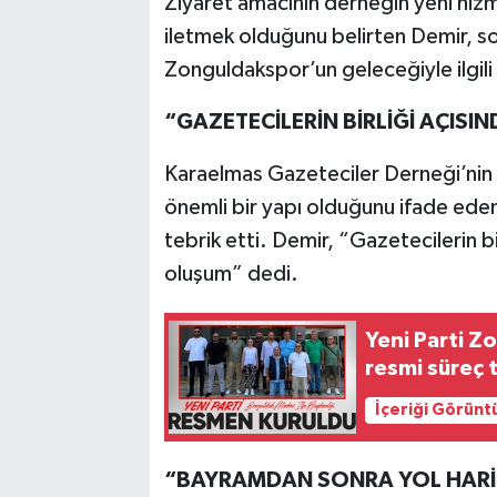
Ziyaret amacının derneğin yeni hizme
iletmek olduğunu belirten Demir, so
Zonguldakspor’un geleceğiyle ilgili
“GAZETECİLERİN BİRLİĞİ AÇISI
Karaelmas Gazeteciler Derneği’nin g
önemli bir yapı olduğunu ifade eden
tebrik etti. Demir, “Gazetecilerin bi
oluşum” dedi.
Yeni Parti Z
resmi süreç
İçeriği Görünt
“BAYRAMDAN SONRA YOL HARİT