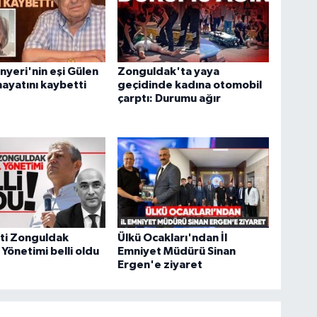
nyeri'nin eşi Gülen
Zonguldak'ta yaya
hayatını kaybetti
geçidinde kadına otomobil
çarptı: Durumu ağır
ti Zonguldak
Ülkü Ocakları'ndan İl
 Yönetimi belli oldu
Emniyet Müdürü Sinan
Ergen'e ziyaret