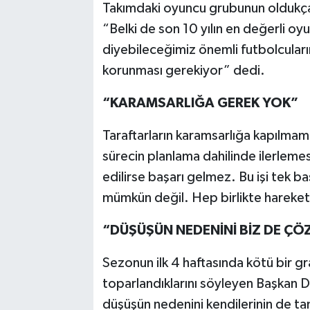
Takımdaki oyuncu grubunun oldukça
“Belki de son 10 yılın en değerli o
diyebileceğimiz önemli futbolcuları
korunması gerekiyor” dedi.
“KARAMSARLIĞA GEREK YOK”
Taraftarların karamsarlığa kapılmam
sürecin planlama dahilinde ilerlemes
edilirse başarı gelmez. Bu işi tek b
mümkün değil. Hep birlikte hareke
“DÜŞÜŞÜN NEDENİNİ BİZ DE ÇÖ
Sezonun ilk 4 haftasında kötü bir gra
toparlandıklarını söyleyen Başkan De
düşüşün nedenini kendilerinin de t