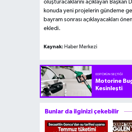
oluşturacaklarını açıklayan Başkan 
konuda yeni projelerin gündeme gele
bayram sonrası açıklayacakları önem
ekledi.
Kaynak:
Haber Merkezi
EDITÖRÜN SEÇTIĞI
Motorine Bug
Kesinleşti
Bunlar da ilginizi çekebilir