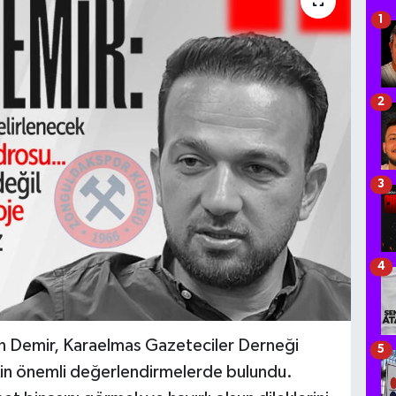
1
2
3
4
n Demir, Karaelmas Gazeteciler Derneği
5
şkin önemli değerlendirmelerde bulundu.