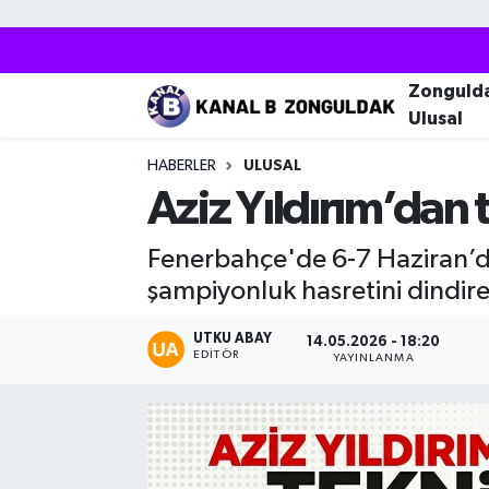
Zonguldak
Zonguldak Nöbetçi Eczaneler
Zonguld
Ulusal
Kozlu
Zonguldak Hava Durumu
HABERLER
ULUSAL
Ereğli
Zonguldak Trafik Yoğunluk Haritası
Aziz Yıldırım’dan
Çaycuma
Puan Durumu ve Fikstür
Fenerbahçe'de 6-7 Haziran’da 
şampiyonluk hasretini dindir
Alaplı
Tüm Manşetler
UTKU ABAY
14.05.2026 - 18:20
EDITÖR
Devrek
Son Dakika Haberleri
YAYINLANMA
Gökçebey
Haber Arşivi
Bartın