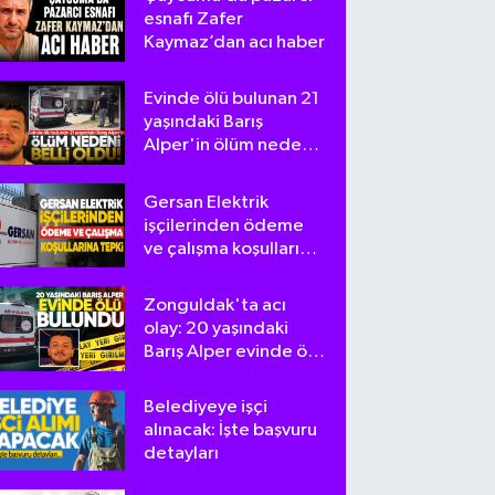
esnafı Zafer
Kaymaz’dan acı haber
Evinde ölü bulunan 21
yaşındaki Barış
Alper'in ölüm nedeni
belli oldu
Gersan Elektrik
işçilerinden ödeme
ve çalışma koşullarına
tepki
Zonguldak'ta acı
olay: 20 yaşındaki
Barış Alper evinde ölü
bulundu
Belediyeye işçi
alınacak: İşte başvuru
detayları