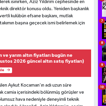
rek ısınırken, Aziz Yıldırım cephesinde en
knik direktör konusu oldu. Yeniden başkanlık
ertli kulübün efsane başkanı, mutlak
7
akımın başına geçecek ismi belirlemek için
8
 ve yarım altın fiyatları bugün ne
stos 2026 güncel altın satış fiyatları)
9
üle
örülen Aykut Kocaman’ın adı uzun süre
10
cak camia içerisindeki bölünmüş görüşler ve
 olumsuz hava nedeniyle deneyimli teknik