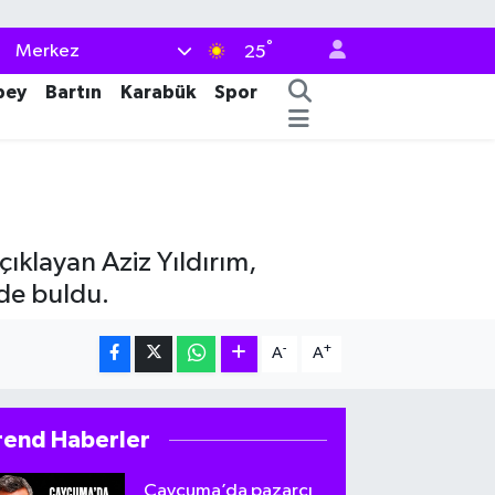
°
Merkez
25
bey
Bartın
Karabük
Spor
çıklayan Aziz Yıldırım,
de buldu.
-
+
A
A
rend Haberler
Çaycuma’da pazarcı