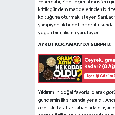
Fenerbahçe’de seçim atmosferi gide
kritik gündem maddelerinden biri te
koltuğuna oturmak isteyen SarıLaciv
şampiyonluk hedefi doğrultusunda t
yoğun bir çalışma yürütüyor.
AYKUT KOCAMAN'DA SÜRPRİZ
Çeyrek, gram
kadar? (8 Ağu
İçeriği Görünt
Yıldırım’ın doğal favorisi olarak g
gündemin ilk sırasında yer aldı. An
özellikle taraftar tabanında oluşan