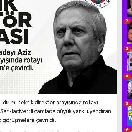
2
3
4
dırım, teknik direktör arayışında rotayı
5
. Sarı-lacivertli camiada büyük yankı uyandıran
k görüşmelere çevrildi.
6