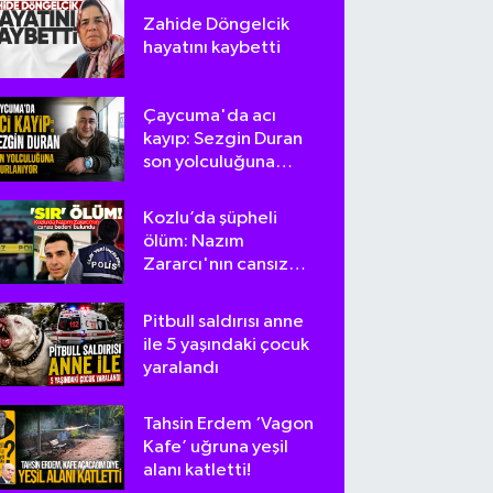
Zahide Döngelcik
hayatını kaybetti
Çaycuma'da acı
kayıp: Sezgin Duran
son yolculuğuna
uğurlanıyor
Kozlu’da şüpheli
ölüm: Nazım
Zararcı'nın cansız
bedeni bulundu
Pitbull saldırısı anne
ile 5 yaşındaki çocuk
yaralandı
Tahsin Erdem ‘Vagon
Kafe’ uğruna yeşil
alanı katletti!