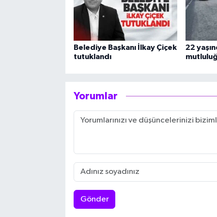
Belediye Başkanı İlkay Çiçek
22 yaşın
tutuklandı
mutlulu
Yorumlar
Gönder