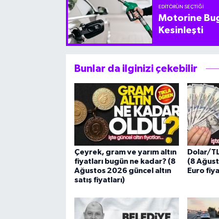
EDITÖRÜN SEÇTIĞI
Motorine Bug
Kesinleşti
Bunlar da ilginizi çekebilir
Çeyrek, gram ve yarım altın
Dolar/T
fiyatları bugün ne kadar? (8
(8 Ağust
Ağustos 2026 güncel altın
Euro fiya
satış fiyatları)