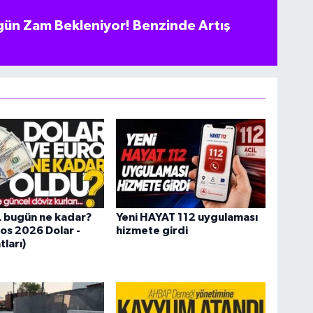
ün Zam Bekleniyor! Benzinde Artış
L bugün ne kadar?
Yeni HAYAT 112 uygulaması
os 2026 Dolar -
hizmete girdi
tları)