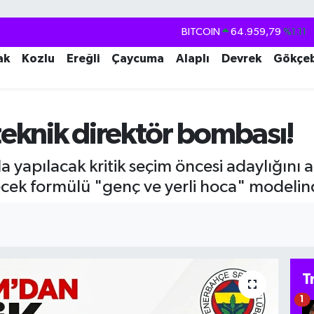
BITCOIN
64.959,79
%1.11
DOLAR
47,7436
%0.18
ak
Kozlu
Ereğli
Çaycuma
Alaplı
Devrek
Gökçe
EURO
55,2510
%0.32
STERLİN
64,4811
%0.38
 teknik direktör bombası!
GRAM ALTIN
6660.55
%0.03
BİST100
13.779
%-14
yapılacak kritik seçim öncesi adaylığını a
ecek formülü "genç ve yerli hoca" modelin
T
1