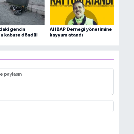
daki gencin
AHBAP Derneği yönetimine
ğu kabusa döndü!
kayyum atandı