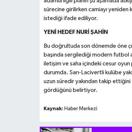
adamla ilgili planın şu aşamada askıy
sürecine girilirken camiayı yeniden
istediği ifade ediliyor.
YENİ HEDEF NURİ ŞAHİN
Bu doğrultuda son dönemde öne çıka
başında sergilediği modern futbol a
iletişim ve saha içindeki cesur oyun p
durumda. Sarı-Lacivertli kulübe yakı
uzun süredir yakından takip ettiğini
gördüğünü belirtiyor.
Kaynak:
Haber Merkezi