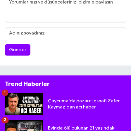
Gönder
Trend Haberler
1
Çaycuma’da pazarcı esnafı Zafer
Kaymaz’dan acı haber
2
Evinde ölü bulunan 21 yaşındaki