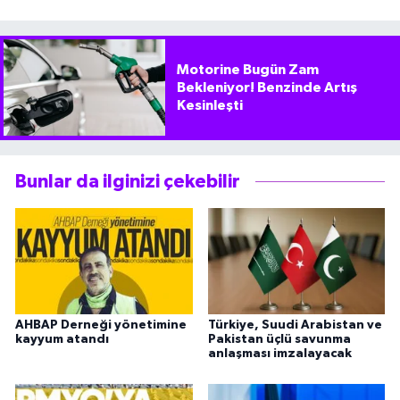
Motorine Bugün Zam
Bekleniyor! Benzinde Artış
Kesinleşti
Bunlar da ilginizi çekebilir
AHBAP Derneği yönetimine
Türkiye, Suudi Arabistan ve
kayyum atandı
Pakistan üçlü savunma
anlaşması imzalayacak