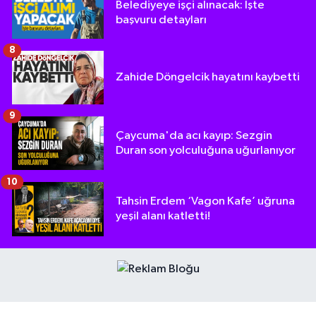
Belediyeye işçi alınacak: İşte
başvuru detayları
8
Zahide Döngelcik hayatını kaybetti
9
Çaycuma'da acı kayıp: Sezgin
Duran son yolculuğuna uğurlanıyor
10
Tahsin Erdem ‘Vagon Kafe’ uğruna
yeşil alanı katletti!