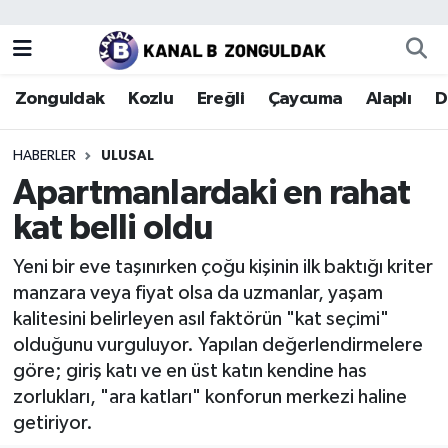
Zonguldak
Zonguldak Nöbetçi Eczaneler
Zonguldak
Kozlu
Ereğli
Çaycuma
Alaplı
D
Kozlu
Zonguldak Hava Durumu
HABERLER
ULUSAL
Ereğli
Zonguldak Trafik Yoğunluk Haritası
Apartmanlardaki en rahat
kat belli oldu
Çaycuma
Puan Durumu ve Fikstür
Yeni bir eve taşınırken çoğu kişinin ilk baktığı kriter
Alaplı
Tüm Manşetler
manzara veya fiyat olsa da uzmanlar, yaşam
kalitesini belirleyen asıl faktörün "kat seçimi"
Devrek
Son Dakika Haberleri
olduğunu vurguluyor. Yapılan değerlendirmelere
göre; giriş katı ve en üst katın kendine has
Gökçebey
Haber Arşivi
zorlukları, "ara katları" konforun merkezi haline
getiriyor.
Bartın