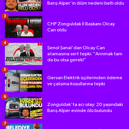
Barış Alper'in ölüm nedeni belli oldu
3
CHP Zonguldak İl Başkanı Olcay
Can oldu
4
Şenol Şanal'dan Olcay Can
atamasına sert tepki: "Arınmak tam
da bu olsa gerek!"
5
Gersan Elektrik işçilerinden ödeme
ve çalışma koşullarına tepki
6
Zonguldak'ta acı olay: 20 yaşındaki
Barış Alper evinde ölü bulundu
7