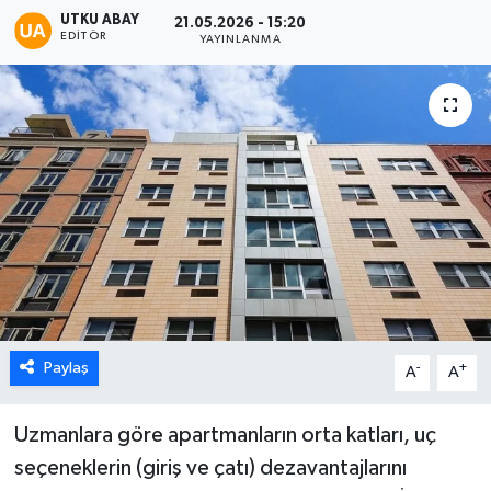
UTKU ABAY
21.05.2026 - 15:20
Karabük
EDITÖR
YAYINLANMA
Spor
Ulusal
Paylaş
-
+
A
A
Uzmanlara göre apartmanların orta katları, uç
seçeneklerin (giriş ve çatı) dezavantajlarını