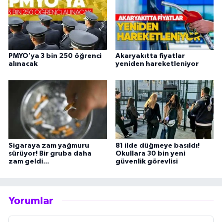
PMYO'ya 3 bin 250 öğrenci
Akaryakıtta fiyatlar
alınacak
yeniden hareketleniyor
Sigaraya zam yağmuru
81 ilde düğmeye basıldı!
sürüyor! Bir gruba daha
Okullara 30 bin yeni
zam geldi...
güvenlik görevlisi
Yorumlar