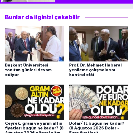
Bunlar da ilginizi çekebilir
Başkent Üniversitesi
Prof. Dr. Mehmet Haberal
tanıtım günleri devam
yenileme çalışmalarını
ediyor
kontrol etti
Çeyrek, gram ve yarım altın
Dolar/TL bugün ne kadar?
fiyatları bugün ne kadar? (8
(8 Ağustos 2026 Dolar -