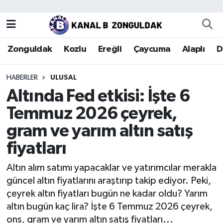
Zonguldak
Zonguldak Nöbetçi Eczaneler
Zonguldak
Kozlu
Ereğli
Çaycuma
Alaplı
D
Kozlu
Zonguldak Hava Durumu
HABERLER
ULUSAL
Ereğli
Zonguldak Trafik Yoğunluk Haritası
Altında Fed etkisi: İşte 6
Temmuz 2026 çeyrek,
Çaycuma
Puan Durumu ve Fikstür
gram ve yarım altın satış
Alaplı
Tüm Manşetler
fiyatları
Devrek
Son Dakika Haberleri
Altın alım satımı yapacaklar ve yatırımcılar merakla
güncel altın fiyatlarını araştırıp takip ediyor. Peki,
Gökçebey
Haber Arşivi
çeyrek altın fiyatları bugün ne kadar oldu? Yarım
altın bugün kaç lira? İşte 6 Temmuz 2026 çeyrek,
Bartın
ons, gram ve yarım altın satış fiyatları...