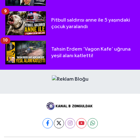
9
Pitbull saldırısı anne ile 5 yaşındaki
çocuk yaralandı
10
Tahsin Erdem ‘Vagon Kafe’ uğruna
yeşil alanı katletti!