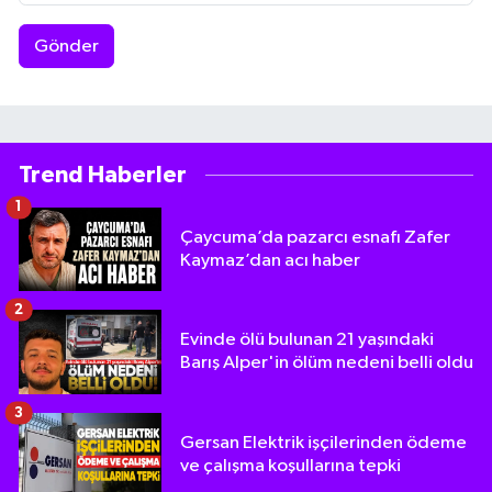
Gönder
Trend Haberler
1
Çaycuma’da pazarcı esnafı Zafer
Kaymaz’dan acı haber
2
Evinde ölü bulunan 21 yaşındaki
Barış Alper'in ölüm nedeni belli oldu
3
Gersan Elektrik işçilerinden ödeme
ve çalışma koşullarına tepki