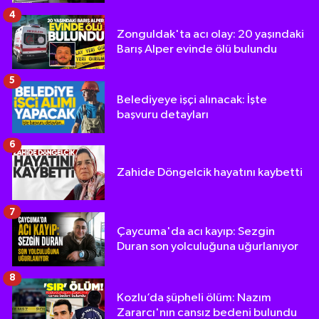
4
Zonguldak'ta acı olay: 20 yaşındaki
Barış Alper evinde ölü bulundu
5
Belediyeye işçi alınacak: İşte
başvuru detayları
6
Zahide Döngelcik hayatını kaybetti
7
Çaycuma'da acı kayıp: Sezgin
Duran son yolculuğuna uğurlanıyor
8
Kozlu’da şüpheli ölüm: Nazım
Zararcı'nın cansız bedeni bulundu