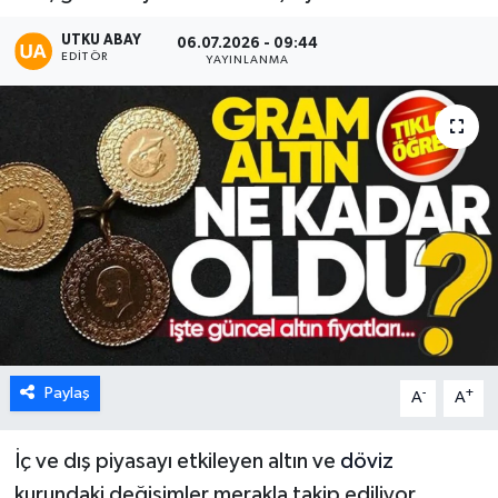
Karabük
UTKU ABAY
06.07.2026 - 09:44
EDITÖR
YAYINLANMA
Spor
Ulusal
Paylaş
-
+
A
A
İç ve dış piyasayı etkileyen altın ve
döviz
kurundaki değişimler merakla takip ediliyor.