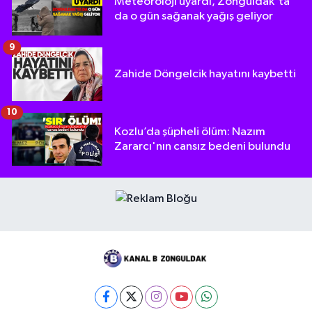
Meteoroloji uyardı, Zonguldak'ta
da o gün sağanak yağış geliyor
9
Zahide Döngelcik hayatını kaybetti
10
Kozlu’da şüpheli ölüm: Nazım
Zararcı'nın cansız bedeni bulundu