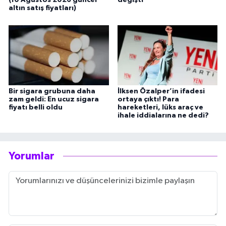
(10 Ağustos 2026 güncel
değişti
altın satış fiyatları)
Bir sigara grubuna daha
İlksen Özalper’in ifadesi
zam geldi: En ucuz sigara
ortaya çıktı! Para
fiyatı belli oldu
hareketleri, lüks araç ve
ihale iddialarına ne dedi?
Yorumlar