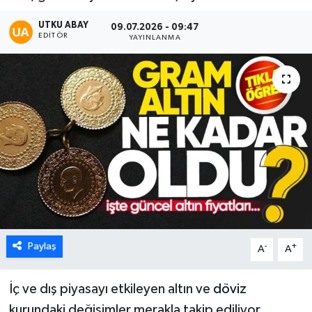
Karabük
UTKU ABAY
09.07.2026 - 09:47
EDITÖR
YAYINLANMA
Spor
Ulusal
Paylaş
-
+
A
A
İç ve dış piyasayı etkileyen altın ve
döviz
kurundaki değişimler merakla takip ediliyor.