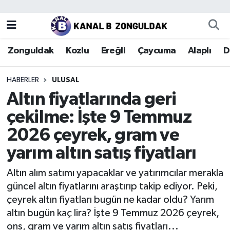
Zonguldak
Zonguldak Nöbetçi Eczaneler
Zonguldak
Kozlu
Ereğli
Çaycuma
Alaplı
D
Kozlu
Zonguldak Hava Durumu
HABERLER
ULUSAL
Ereğli
Zonguldak Trafik Yoğunluk Haritası
Altın fiyatlarında geri
çekilme: İşte 9 Temmuz
Çaycuma
Puan Durumu ve Fikstür
2026 çeyrek, gram ve
Alaplı
Tüm Manşetler
yarım altın satış fiyatları
Devrek
Son Dakika Haberleri
Altın alım satımı yapacaklar ve yatırımcılar merakla
güncel altın fiyatlarını araştırıp takip ediyor. Peki,
Gökçebey
Haber Arşivi
çeyrek altın fiyatları bugün ne kadar oldu? Yarım
altın bugün kaç lira? İşte 9 Temmuz 2026 çeyrek,
Bartın
ons, gram ve yarım altın satış fiyatları...