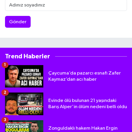
Gönder
Trend Haberler
1
Çaycuma’da pazarcı esnafı Zafer
Kaymaz’dan acı haber
2
Evinde ölü bulunan 21 yaşındaki
Barış Alper'in ölüm nedeni belli oldu
3
Zonguldaklı hakem Hakan Ergin