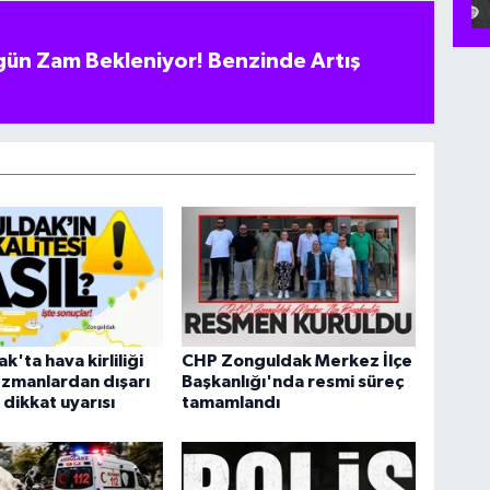
ün Zam Bekleniyor! Benzinde Artış
k'ta hava kirliliği
CHP Zonguldak Merkez İlçe
Uzmanlardan dışarı
Başkanlığı'nda resmi süreç
 dikkat uyarısı
tamamlandı