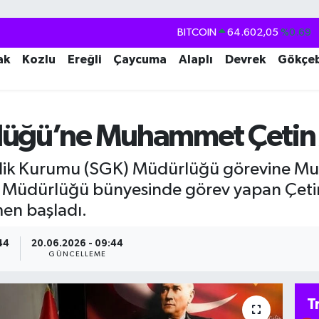
BITCOIN
64.602,05
%0.69
DOLAR
47,5986
%0.06
ak
Kozlu
Ereğli
Çaycuma
Alaplı
Devrek
Gökçe
EURO
55,0700
%0.1
STERLİN
64,2438
%0.21
lüğü’ne Muhammet Çetin
GRAM ALTIN
6513.94
%0.32
BİST100
13.768
%48
enlik Kurumu (SGK) Müdürlüğü görevine M
z Müdürlüğü bünyesinde görev yapan Çetin
men başladı.
44
20.06.2026 - 09:44
GÜNCELLEME
T