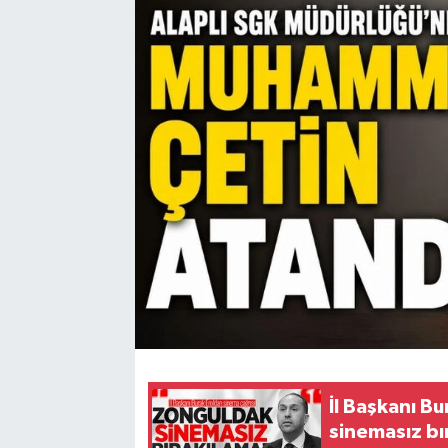
Karabük
Spor
Ulusal
İl Başkanı B
sinemasız bı