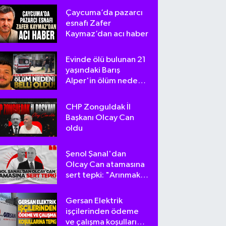
Çaycuma’da pazarcı
esnafı Zafer
Kaymaz’dan acı haber
Evinde ölü bulunan 21
yaşındaki Barış
Alper'in ölüm nedeni
belli oldu
CHP Zonguldak İl
Başkanı Olcay Can
oldu
Şenol Şanal'dan
Olcay Can atamasına
sert tepki: "Arınmak
tam da bu olsa
gerek!"
Gersan Elektrik
işçilerinden ödeme
ve çalışma koşullarına