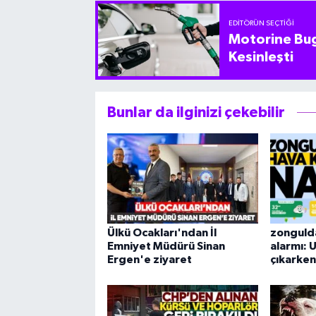
EDITÖRÜN SEÇTIĞI
Motorine Bug
Kesinleşti
Bunlar da ilginizi çekebilir
Ülkü Ocakları'ndan İl
zongulda
Emniyet Müdürü Sinan
alarmı: 
Ergen'e ziyaret
çıkarken