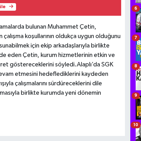
üle
6
klamalarda bulunan Muhammet Çetin,
ın çalışma koşullarının oldukça uygun olduğunu
7
sunabilmek için ekip arkadaşlarıyla birlikte
ifade eden Çetin, kurum hizmetlerinin etkin ve
ayret göstereceklerini söyledi.Alaplı’da SGK
8
evam etmesini hedeflediklerini kaydeden
ıyla çalışmalarını sürdüreceklerini dile
masıyla birlikte kurumda yeni dönemin
9
10