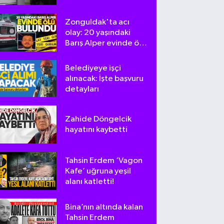
tepki
Zonguldak'ta acı
olay: 20 yaşındaki
Barış Alper evinde ölü
bulundu
Belediyeye işçi
alınacak: İşte başvuru
detayları
Zahide Döngelcik
hayatını kaybetti
Tahsin Erdem ‘Vagon
Kafe’ uğruna yeşil
alanı katletti!
Bina’nın altında kalan
Tahsin Erdem