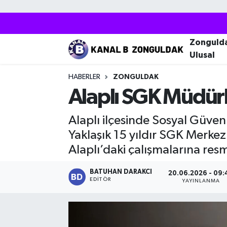
Zonguldak
Zonguldak Nöbetçi Eczaneler
Zonguld
Ulusal
Kozlu
Zonguldak Hava Durumu
HABERLER
ZONGULDAK
Ereğli
Zonguldak Trafik Yoğunluk Haritası
Alaplı SGK Müdür
Çaycuma
Puan Durumu ve Fikstür
Alaplı ilçesinde Sosyal Güv
Yaklaşık 15 yıldır SGK Merke
Alaplı
Tüm Manşetler
Alaplı’daki çalışmalarına res
Devrek
Son Dakika Haberleri
BATUHAN DARAKCI
20.06.2026 - 09:
EDITÖR
YAYINLANMA
Gökçebey
Haber Arşivi
Bartın