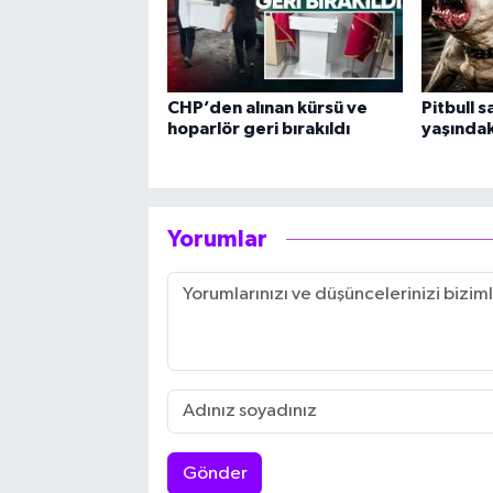
CHP’den alınan kürsü ve
Pitbull s
hoparlör geri bırakıldı
yaşındak
Yorumlar
Gönder