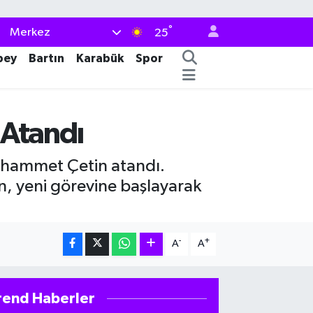
°
Merkez
25
bey
Bartın
Karabük
Spor
 Atandı
uhammet Çetin atandı.
, yeni görevine başlayarak
-
+
A
A
rend Haberler