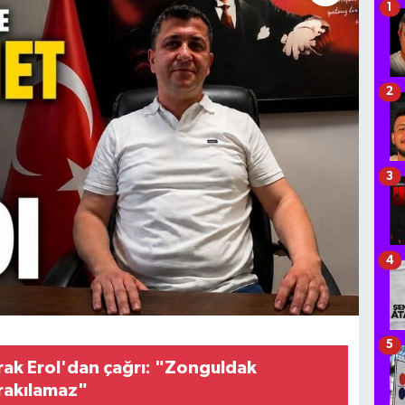
1
2
3
4
5
urak Erol'dan çağrı: "Zonguldak
rakılamaz"