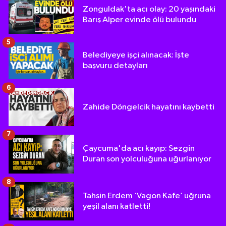
Zonguldak'ta acı olay: 20 yaşındaki
Barış Alper evinde ölü bulundu
5
Belediyeye işçi alınacak: İşte
başvuru detayları
6
Zahide Döngelcik hayatını kaybetti
7
Çaycuma'da acı kayıp: Sezgin
Duran son yolculuğuna uğurlanıyor
8
Tahsin Erdem ‘Vagon Kafe’ uğruna
yeşil alanı katletti!