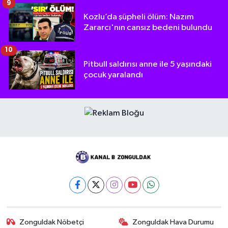
9
Kozlu’da şüpheli ölüm: Nazım
Zararcı'nın cansız bedeni bulundu
10
Pitbull saldırısı anne ile 5 yaşındaki
çocuk yaralandı
Zonguldak Nöbetçi
Zonguldak Hava Durumu