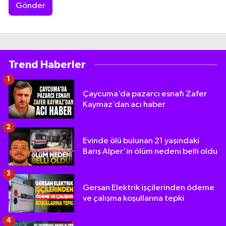
Gönder
Trend Haberler
1
Çaycuma’da pazarcı esnafı Zafer
Kaymaz’dan acı haber
2
Evinde ölü bulunan 21 yaşındaki
Barış Alper'in ölüm nedeni belli oldu
3
Gersan Elektrik işçilerinden ödeme
ve çalışma koşullarına tepki
4