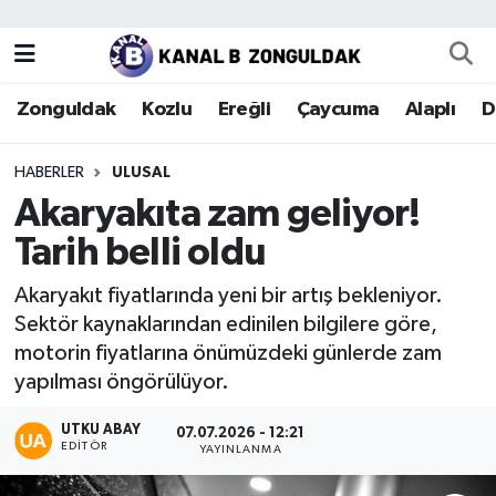
Zonguldak
Zonguldak Nöbetçi Eczaneler
Zonguldak
Kozlu
Ereğli
Çaycuma
Alaplı
D
Kozlu
Zonguldak Hava Durumu
HABERLER
ULUSAL
Ereğli
Zonguldak Trafik Yoğunluk Haritası
Akaryakıta zam geliyor!
Tarih belli oldu
Çaycuma
Puan Durumu ve Fikstür
Akaryakıt fiyatlarında yeni bir artış bekleniyor.
Alaplı
Tüm Manşetler
Sektör kaynaklarından edinilen bilgilere göre,
motorin fiyatlarına önümüzdeki günlerde zam
Devrek
Son Dakika Haberleri
yapılması öngörülüyor.
Gökçebey
Haber Arşivi
UTKU ABAY
07.07.2026 - 12:21
EDITÖR
YAYINLANMA
Bartın