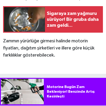
Sigaraya zam yağmuru
sürüyor! Bir gruba daha
zam geldi...
Zammın yürürlüğe girmesi halinde motorin
fiyatları, dağıtım şirketleri ve illere göre küçük
farklılıklar gösterebilecek.
Motorine Bugün Zam
Bekleniyor! Benzinde Artış
Kesinleşti