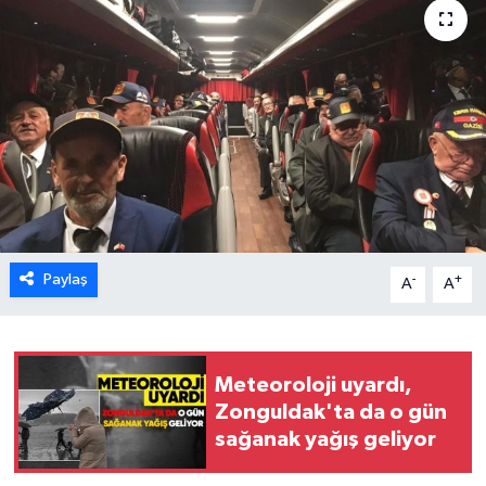
Karabük
Spor
Ulusal
Paylaş
-
+
A
A
Meteoroloji uyardı,
Zonguldak'ta da o gün
sağanak yağış geliyor