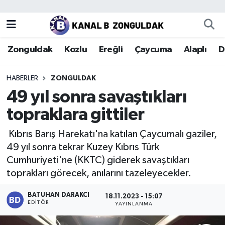
Zonguldak
Zonguldak Nöbetçi Eczaneler
Zonguldak
Kozlu
Ereğli
Çaycuma
Alaplı
D
Kozlu
Zonguldak Hava Durumu
HABERLER
ZONGULDAK
Ereğli
Zonguldak Trafik Yoğunluk Haritası
49 yıl sonra savaştıkları
topraklara gittiler
Çaycuma
Puan Durumu ve Fikstür
Kıbrıs Barış Harekatı'na katılan Çaycumalı gaziler,
Alaplı
Tüm Manşetler
49 yıl sonra tekrar Kuzey Kıbrıs Türk
Cumhuriyeti'ne (KKTC) giderek savaştıkları
Devrek
Son Dakika Haberleri
toprakları görecek, anılarını tazeleyecekler.
Gökçebey
Haber Arşivi
BATUHAN DARAKCI
18.11.2023 - 15:07
EDITÖR
YAYINLANMA
Bartın