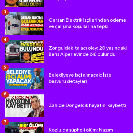
3
Gersan Elektrik işçilerinden ödeme
ve çalışma koşullarına tepki
4
Zonguldak'ta acı olay: 20 yaşındaki
Barış Alper evinde ölü bulundu
5
Belediyeye işçi alınacak: İşte
başvuru detayları
6
Zahide Döngelcik hayatını kaybetti
7
Kozlu’da şüpheli ölüm: Nazım