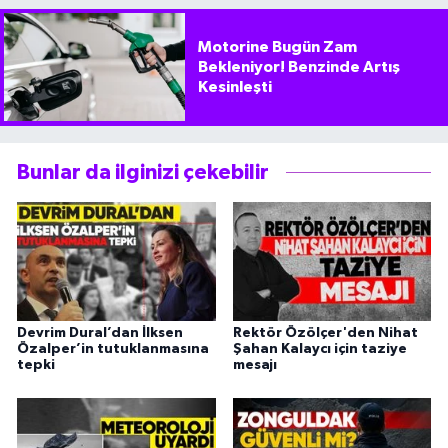
Motorine Bugün Zam
Bekleniyor! Benzinde Artış
Kesinleşti
Bunlar da ilginizi çekebilir
Devrim Dural’dan İlksen
Rektör Özölçer'den Nihat
Özalper’in tutuklanmasına
Şahan Kalaycı için taziye
tepki
mesajı