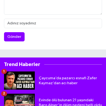
Gönder
Trend Haberler
1
Çaycuma’da pazarcı esnafı Zafer
Kaymaz’dan acı haber
2
Evinde ölü bulunan 21 yaşındaki
Barış Alper'in ölüm nedeni belli oldu