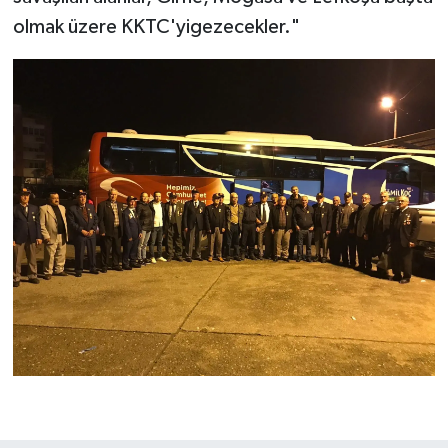
olmak üzere KKTC'yigezecekler."