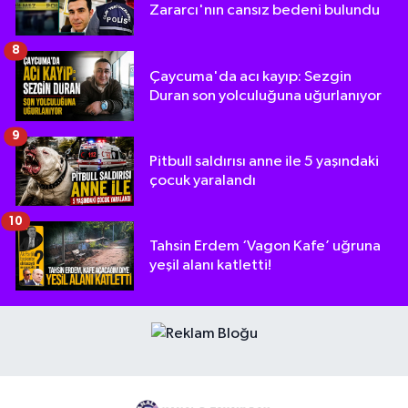
Zararcı'nın cansız bedeni bulundu
8
Çaycuma'da acı kayıp: Sezgin
Duran son yolculuğuna uğurlanıyor
9
Pitbull saldırısı anne ile 5 yaşındaki
çocuk yaralandı
10
Tahsin Erdem ‘Vagon Kafe’ uğruna
yeşil alanı katletti!