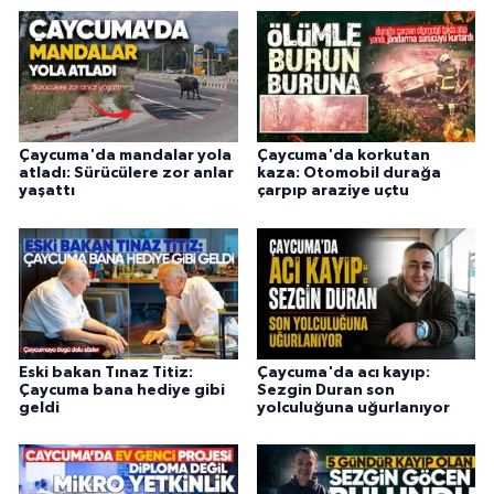
Çaycuma'da mandalar yola
Çaycuma'da korkutan
atladı: Sürücülere zor anlar
kaza: Otomobil durağa
yaşattı
çarpıp araziye uçtu
Eski bakan Tınaz Titiz:
Çaycuma'da acı kayıp:
Çaycuma bana hediye gibi
Sezgin Duran son
geldi
yolculuğuna uğurlanıyor