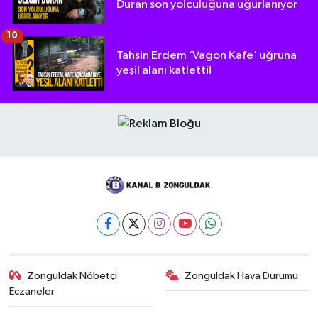
Duran son yolculuğuna uğurlanıyor
10
Tahsin Erdem ‘Vagon Kafe’ uğruna
yeşil alanı katletti!
Zonguldak Nöbetçi
Zonguldak Hava Durumu
Eczaneler