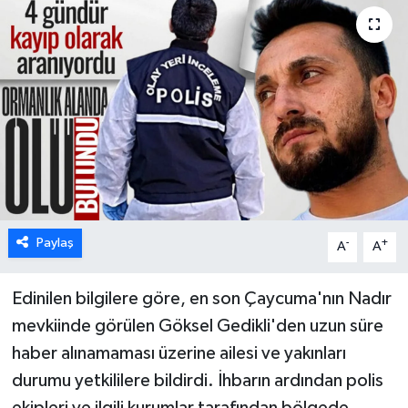
Karabük
Spor
Ulusal
Paylaş
-
+
A
A
Edinilen bilgilere göre, en son Çaycuma'nın Nadır
mevkiinde görülen Göksel Gedikli'den uzun süre
haber alınamaması üzerine ailesi ve yakınları
durumu yetkililere bildirdi. İhbarın ardından polis