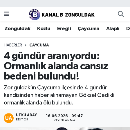
Zonguldak
Zonguldak Nöbetçi Eczaneler
Zonguldak
Kozlu
Ereğli
Çaycuma
Alaplı
D
Kozlu
Zonguldak Hava Durumu
HABERLER
ÇAYCUMA
Ereğli
Zonguldak Trafik Yoğunluk Haritası
4 gündür aranıyordu:
Ormanlık alanda cansız
Çaycuma
Puan Durumu ve Fikstür
bedeni bulundu!
Alaplı
Tüm Manşetler
Zonguldak’ın Çaycuma ilçesinde 4 gündür
kendisinden haber alınamayan Göksel Gedikli
Devrek
Son Dakika Haberleri
ormanlık alanda ölü bulundu.
Gökçebey
Haber Arşivi
UTKU ABAY
16.06.2026 - 09:47
EDITÖR
YAYINLANMA
Bartın