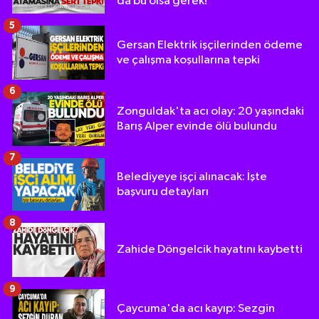
da bu olsa gerek!"
5
Gersan Elektrik işçilerinden ödeme
ve çalışma koşullarına tepki
6
Zonguldak'ta acı olay: 20 yaşındaki
Barış Alper evinde ölü bulundu
7
Belediyeye işçi alınacak: İşte
başvuru detayları
8
Zahide Döngelcik hayatını kaybetti
9
Çaycuma'da acı kayıp: Sezgin