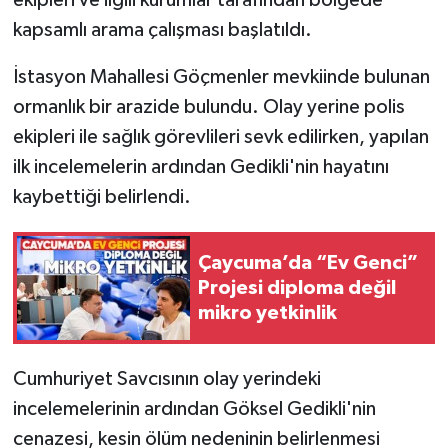
ekipleri ve ilgili kurumlar tarafından bölgede
kapsamlı arama çalışması başlatıldı.
İstasyon Mahallesi Göçmenler mevkiinde bulunan
ormanlık bir arazide bulundu. Olay yerine polis
ekipleri ile sağlık görevlileri sevk edilirken, yapılan
ilk incelemelerin ardından Gedikli'nin hayatını
kaybettiği belirlendi.
Çaycuma’da “Ev Genci”
Projesi diploma değil
mikro yetkinlik
Cumhuriyet Savcısının olay yerindeki
incelemelerinin ardından Göksel Gedikli'nin
cenazesi, kesin ölüm nedeninin belirlenmesi