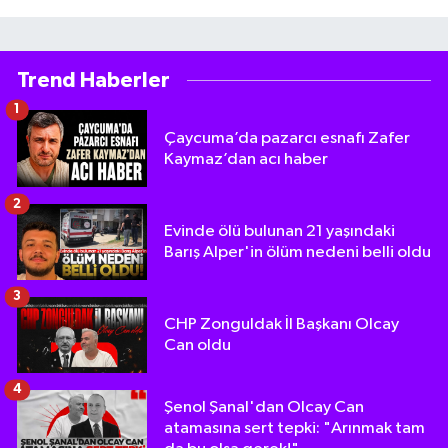
Trend Haberler
1
Çaycuma’da pazarcı esnafı Zafer
Kaymaz’dan acı haber
2
Evinde ölü bulunan 21 yaşındaki
Barış Alper'in ölüm nedeni belli oldu
3
CHP Zonguldak İl Başkanı Olcay
Can oldu
4
Şenol Şanal'dan Olcay Can
atamasına sert tepki: "Arınmak tam