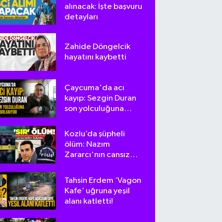
alınacak: İşte başvuru
detayları
Zahide Döngelcik
hayatını kaybetti
Çaycuma'da acı
kayıp: Sezgin Duran
son yolculuğuna
uğurlanıyor
Kozlu’da şüpheli
ölüm: Nazım
Zararcı'nın cansız
bedeni bulundu
Tahsin Erdem ‘Vagon
Kafe’ uğruna yeşil
alanı katletti!