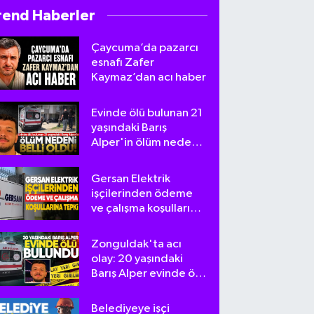
rend Haberler
Çaycuma’da pazarcı
esnafı Zafer
Kaymaz’dan acı haber
Evinde ölü bulunan 21
yaşındaki Barış
Alper'in ölüm nedeni
belli oldu
Gersan Elektrik
işçilerinden ödeme
ve çalışma koşullarına
tepki
Zonguldak'ta acı
olay: 20 yaşındaki
Barış Alper evinde ölü
bulundu
Belediyeye işçi