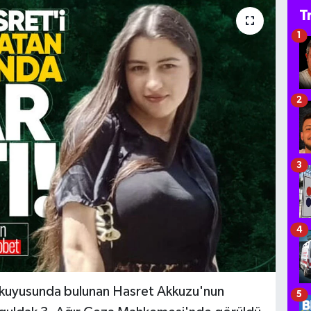
T
1
2
3
4
u kuyusunda bulunan Hasret Akkuzu'nun
5