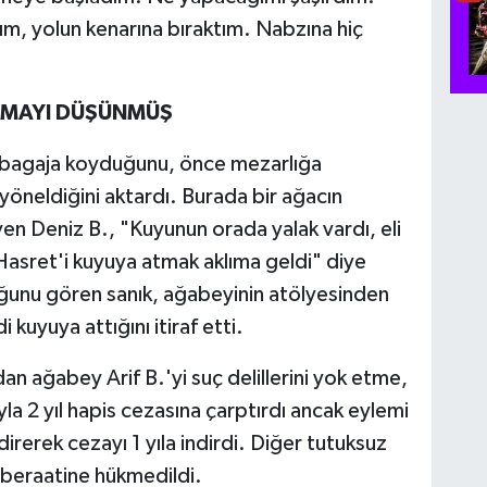
m, yolun kenarına bıraktım. Nabzına hiç
KMAYI DÜŞÜNMÜŞ
i bagaja koyduğunu, önce mezarlığa
yöneldiğini aktardı. Burada bir ağacın
yen Deniz B., "Kuyunun orada yalak vardı, eli
asret'i kuyuya atmak aklıma geldi" diye
uğunu gören sanık, ağabeyinin atölyesinden
 kuyuya attığını itiraf etti.
n ağabey Arif B.'yi suç delillerini yok etme,
a 2 yıl hapis cezasına çarptırdı ancak eylemi
erek cezayı 1 yıla indirdi. Diğer tutuksuz
e beraatine hükmedildi.