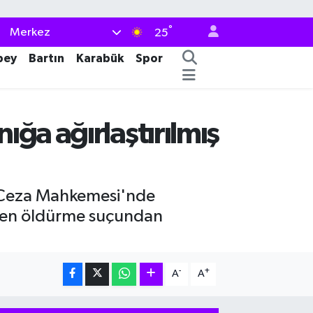
°
Merkez
25
bey
Bartın
Karabük
Spor
ığa ağırlaştırılmış
r Ceza Mahkemesi'nde
sten öldürme suçundan
-
+
A
A