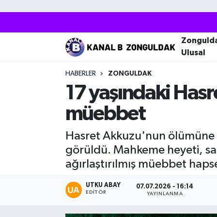
Zonguldak
Zonguldak Nöbetçi Eczaneler
Zonguld
Ulusal
Kozlu
Zonguldak Hava Durumu
HABERLER
ZONGULDAK
Ereğli
Zonguldak Trafik Yoğunluk Haritası
17 yaşındaki Hasre
müebbet
Çaycuma
Puan Durumu ve Fikstür
Hasret Akkuzu'nun ölümüne i
Alaplı
Tüm Manşetler
görüldü. Mahkeme heyeti, san
Devrek
Son Dakika Haberleri
ağırlaştırılmış müebbet haps
Gökçebey
Haber Arşivi
UTKU ABAY
07.07.2026 - 16:14
EDITÖR
YAYINLANMA
Bartın