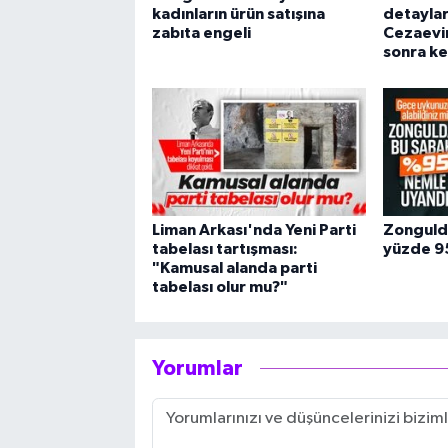
kadınların ürün satışına
detaylar 
zabıta engeli
Cezaevin
sonra ke
Liman Arkası'nda Yeni Parti
Zonguld
tabelası tartışması:
yüzde 95
"Kamusal alanda parti
tabelası olur mu?"
Yorumlar