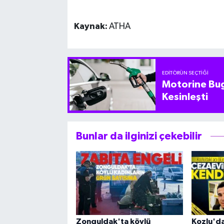
Kaynak:
ATHA
EDITÖRÜN SEÇTIĞI
Motorine Bug
Kesinleşti
Bunlar da ilginizi çekebilir
Zonguldak'ta köylü
Kozlu'da