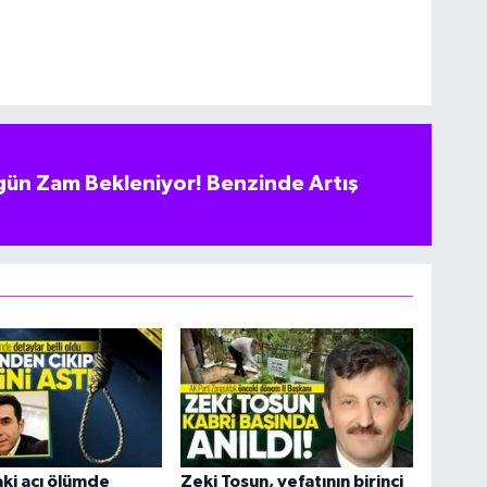
ün Zam Bekleniyor! Benzinde Artış
ki acı ölümde
Zeki Tosun, vefatının birinci