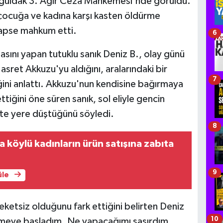
onguldak 3. Ağır Ceza Mahkemesi'nde görüldü.
çocuğa ve kadına karşı kasten öldürme
hapse mahkum etti.
6
ını yapan tutuklu sanık Deniz B., olay günü
sret Akkuzu'yu aldığını, aralarındaki bir
7
ni anlattı. Akkuzu'nun kendisine bağırmaya
iğini öne süren sanık, sol eliyle gencin
likte yere düştüğünü söyledi.
8
 köylü kadınların ürün satışına zabıta
9
üle
ketsiz olduğunu fark ettiğini belirten Deniz
10
nmeye başladım. Ne yapacağımı şaşırdım.