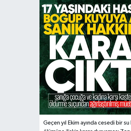
Karabük
Spor
Ulusal
Geçen yıl Ekim ayında cesedi bir s