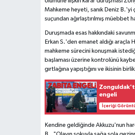
ölümüne ilişkin karar duruşması Z
Mahkeme heyeti, sanık Deniz B.'yi 
suçundan ağırlaştırılmış müebbet 
Duruşmada esas hakkındaki savunmas
Erkan S.'den emanet aldığı araçla Ha
mahkeme sürecini konuşmak istediği
başlaması üzerine kontrolünü kaybett
gırtlağına yapıştığını ve ikisinin bir
Zonguldak'ta
engeli
İçeriği Görünt
Kendine geldiğinde Akkuzu'nun hare
B., "Olayın şokuyla sağa sola gezi