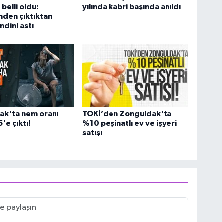
belli oldu:
yılında kabri başında anıldı
den çıktıktan
ndini astı
ak'ta nem oranı
TOKİ’den Zonguldak'ta
'e çıktı!
%10 peşinatlı ev ve işyeri
satışı