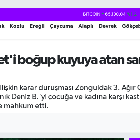
DOLAR
47,7106
%0.17
EURO
55,1652
%0.27
ak
Kozlu
Ereğli
Çaycuma
Alaplı
Devrek
Gökçe
STERLİN
64,4046
%0.35
GRAM ALTIN
6618.49
%2.12
t'i boğup kuyuya atan san
BİST100
13.773
%-19
BITCOIN
65.130,04
%1.2
lişkin karar duruşması Zonguldak 3. Ağı
ık Deniz B.'yi çocuğa ve kadına karşı ka
e mahkum etti.