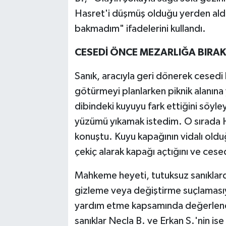
Hasret'i düşmüş olduğu yerden aldı
bakmadım" ifadelerini kullandı.
CESEDİ ÖNCE MEZARLIĞA BIRA
Sanık, aracıyla geri dönerek cesed
götürmeyi planlarken piknik alanına 
dibindeki kuyuyu fark ettiğini söyle
yüzümü yıkamak istedim. O sırada H
konuştu. Kuyu kapağının vidalı old
çekiç alarak kapağı açtığını ve cesedi
Mahkeme heyeti, tutuksuz sanıklarda
gizleme veya değiştirme suçlamasıyl
yardım etme kapsamında değerlendir
sanıklar Necla B. ve Erkan S.'nin is