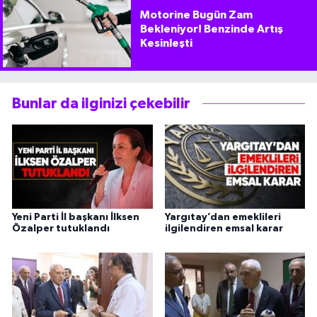
Motorine Bugün Zam
Bekleniyor! Benzinde Artış
Kesinleşti
Bunlar da ilginizi çekebilir
Yeni Parti İl başkanı İlksen
Yargıtay’dan emeklileri
Özalper tutuklandı
ilgilendiren emsal karar