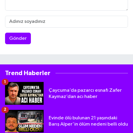
Gönder
Trend Haberler
1
Çaycuma’da pazarcı esnafı Zafer
Kaymaz’dan acı haber
2
Evinde ölü bulunan 21 yaşındaki
Barış Alper'in ölüm nedeni belli oldu