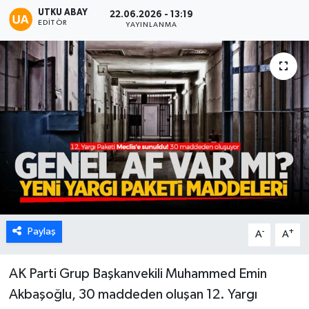
UTKU ABAY
22.06.2026 - 13:19
Karabük
EDITÖR
YAYINLANMA
Spor
Ulusal
Paylaş
-
+
A
A
AK Parti Grup Başkanvekili Muhammed Emin
Akbaşoğlu, 30 maddeden oluşan 12. Yargı