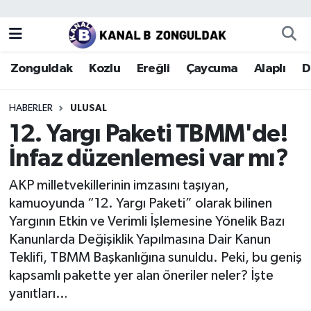
Zonguldak
Zonguldak Nöbetçi Eczaneler
Zonguldak
Kozlu
Ereğli
Çaycuma
Alaplı
D
Kozlu
Zonguldak Hava Durumu
HABERLER
ULUSAL
Ereğli
Zonguldak Trafik Yoğunluk Haritası
12. Yargı Paketi TBMM'de!
İnfaz düzenlemesi var mı?
Çaycuma
Puan Durumu ve Fikstür
AKP milletvekillerinin imzasını taşıyan,
Alaplı
Tüm Manşetler
kamuoyunda “12. Yargı Paketi” olarak bilinen
Yargının Etkin ve Verimli İşlemesine Yönelik Bazı
Devrek
Son Dakika Haberleri
Kanunlarda Değişiklik Yapılmasına Dair Kanun
Teklifi, TBMM Başkanlığına sunuldu. Peki, bu geniş
Gökçebey
Haber Arşivi
kapsamlı pakette yer alan öneriler neler? İşte
yanıtları…
Bartın