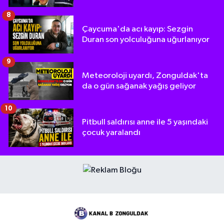
8
Çaycuma'da acı kayıp: Sezgin
Duran son yolculuğuna uğurlanıyor
9
Meteoroloji uyardı, Zonguldak'ta
da o gün sağanak yağış geliyor
10
Pitbull saldırısı anne ile 5 yaşındaki
çocuk yaralandı