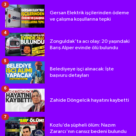
3
Gersan Elektrik işçilerinden ödeme
ve çalışma koşullarına tepki
4
Zonguldak'ta acı olay: 20 yaşındaki
Barış Alper evinde ölü bulundu
5
Belediyeye işçi alınacak: İşte
başvuru detayları
6
Zahide Döngelcik hayatını kaybetti
7
Kozlu’da şüpheli ölüm: Nazım
Zararcı'nın cansız bedeni bulundu