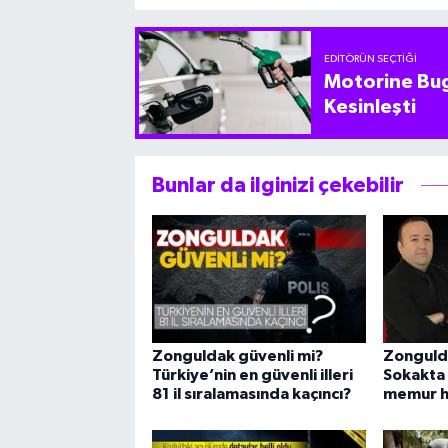
EDITÖRÜN SEÇTIĞI
Motorine Bug
Kesinleşti
Bunlar da ilginizi çekebilir
Zonguldak güvenli mi?
Zongulda
Türkiye’nin en güvenli illeri
Sokakta
81 il sıralamasında kaçıncı?
memur ha