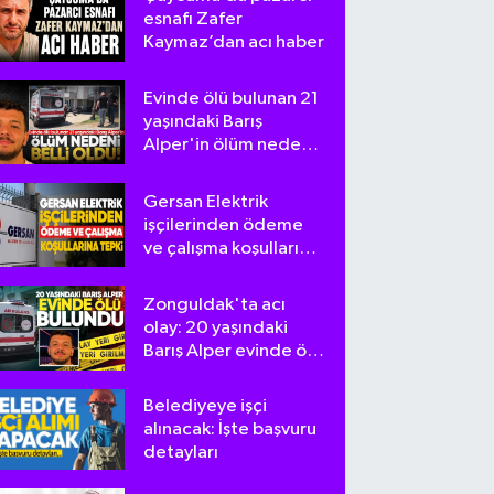
esnafı Zafer
Kaymaz’dan acı haber
Evinde ölü bulunan 21
yaşındaki Barış
Alper'in ölüm nedeni
belli oldu
Gersan Elektrik
işçilerinden ödeme
ve çalışma koşullarına
tepki
Zonguldak'ta acı
olay: 20 yaşındaki
Barış Alper evinde ölü
bulundu
Belediyeye işçi
alınacak: İşte başvuru
detayları