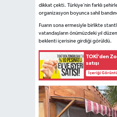
dikkat çekti. Türkiye’nin farklı şehir
organizasyon boyunca sahil bandınd
Fuarın sona ermesiyle birlikte stan
vatandaşların önümüzdeki yıl düzen
beklenti içerisine girdiği görüldü.
TOKİ’den Zon
satışı
İçeriği Görünt