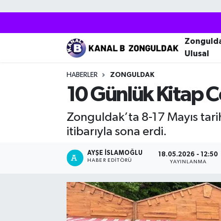
Zonguldak
Zonguldak Nöbetçi Eczaneler
Zonguld
Ulusal
Kozlu
Zonguldak Hava Durumu
HABERLER
ZONGULDAK
Ereğli
Zonguldak Trafik Yoğunluk Haritası
10 Günlük Kitap C
Çaycuma
Puan Durumu ve Fikstür
Zonguldak’ta 8-17 Mayıs tari
itibarıyla sona erdi.
Alaplı
Tüm Manşetler
AYŞE İSLAMOĞLU
18.05.2026 - 12:50
HABER EDITÖRÜ
Devrek
Son Dakika Haberleri
YAYINLANMA
Gökçebey
Haber Arşivi
Bartın