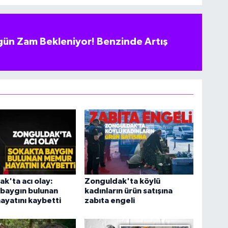
ün Zam Bekleniyor! Benzinde Artış
k'ta acı olay:
Zonguldak'ta köylü
 baygın bulunan
kadınların ürün satışına
yatını kaybetti
zabıta engeli