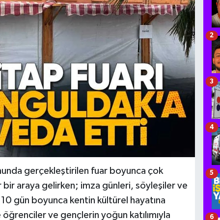
2
3
4
unda gerçekleştirilen fuar boyunca çok
5
bir araya gelirken; imza günleri, söyleşiler ve
ü. 10 gün boyunca kentin kültürel hayatına
le öğrenciler ve gençlerin yoğun katılımıyla
6