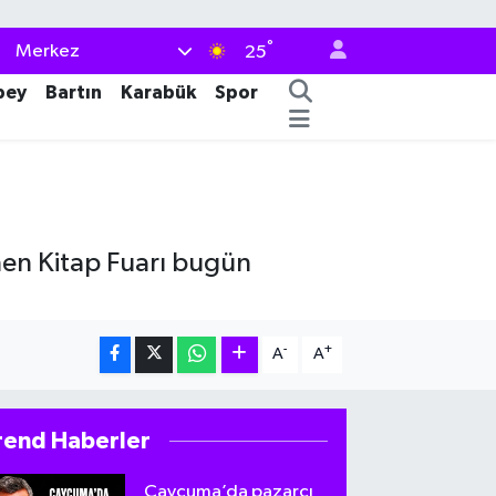
°
Merkez
25
bey
Bartın
Karabük
Spor
nen Kitap Fuarı bugün
-
+
A
A
rend Haberler
Çaycuma’da pazarcı