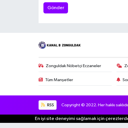
Gönder
Zonguldak Nöbetçi Eczaneler
Z
Tüm Manşetler
So
RSS
Copyright © 2022. Her hakkı saklıdır
En iyi site deneyimi sağlamak için çerezlerde