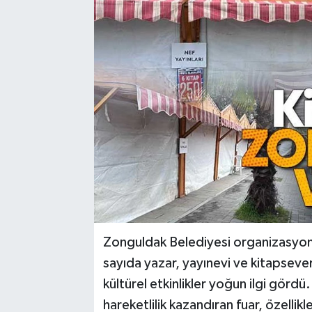
Karabük
Spor
Ulusal
Zonguldak Belediyesi organizasyon
sayıda yazar, yayınevi ve kitapsever 
kültürel etkinlikler yoğun ilgi görd
hareketlilik kazandıran fuar, özellik