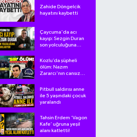
Zahide Döngelcik
hayatını kaybetti
Çaycuma'da acı
kayıp: Sezgin Duran
son yolculuğuna
uğurlanıyor
Kozlu’da şüpheli
ölüm: Nazım
Zararcı'nın cansız
bedeni bulundu
Pitbull saldırısı anne
ile 5 yaşındaki çocuk
yaralandı
Tahsin Erdem ‘Vagon
Kafe’ uğruna yeşil
alanı katletti!