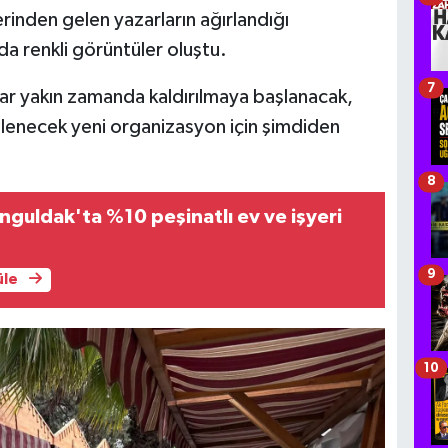
lerinden gelen yazarların ağırlandığı
a renkli görüntüler oluştu.
7
tlar yakın zamanda kaldırılmaya başlanacak,
lenecek yeni organizasyon için şimdiden
8
guldak'ta %10 peşinatlı ev ve işyeri
9
üle
10